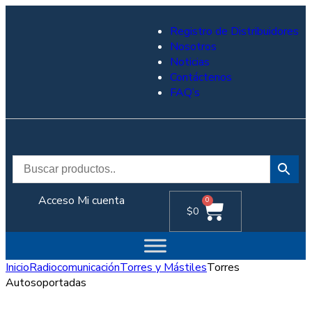
Registro de Distribuidores
Nosotros
Noticias
Contáctenos
FAQ’s
Acceso
Mi cuenta
0
$
0
Inicio
Radiocomunicación
Torres y Mástiles
Torres
Autosoportadas