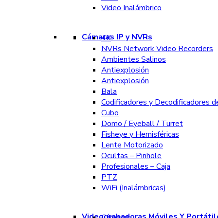
Video Inalámbrico
Cámaras IP y NVRs
4K
NVRs Network Video Recorders
Ambientes Salinos
Antiexplosión
Antiexplosión
Bala
Codificadores y Decodificadores d
Cubo
Domo / Eyeball / Turret
Fisheye y Hemisféricas
Lente Motorizado
Ocultas – Pinhole
Profesionales – Caja
PTZ
WiFi (Inalámbricas)
Videograbadoras Móviles Y Portátil
Cámaras