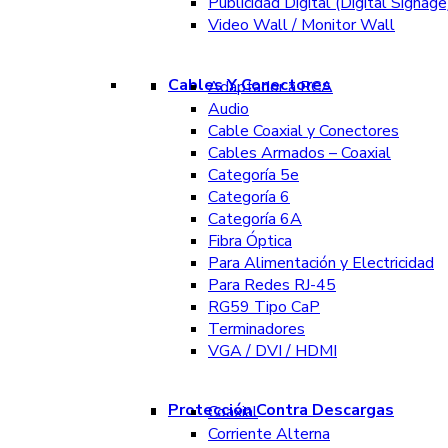
Publicidad Digital (Digital Signage
Video Wall / Monitor Wall
Cables Y Conectores
Adaptador a RCA
Audio
Cable Coaxial y Conectores
Cables Armados – Coaxial
Categoría 5e
Categoría 6
Categoría 6A
Fibra Óptica
Para Alimentación y Electricidad
Para Redes RJ-45
RG59 Tipo CaP
Terminadores
VGA / DVI / HDMI
Protección Contra Descargas
Coaxial
Corriente Alterna