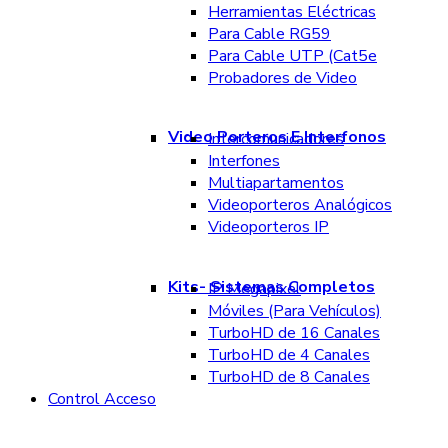
Herramientas Eléctricas
Para Cable RG59
Para Cable UTP (Cat5e
Probadores de Video
Video Porteros E Interfonos
Intercomunicadores
Interfones
Multiapartamentos
Videoporteros Analógicos
Videoporteros IP
Kits- Sistemas Completos
IP Megapixel
Móviles (Para Vehículos)
TurboHD de 16 Canales
TurboHD de 4 Canales
TurboHD de 8 Canales
Control Acceso