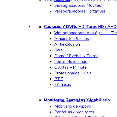
Videograbadoras Móviles
Videograbadoras Portátiles
Cámaras Y DVRs HD TurboHD / AHD 
4K
Videograbadoras Analógicas – Tu
Ambientes Salinos
Antiexplosión
Bala
Domo / Eyeball / Turret
Lente Motorizado
Ocultas – Pinhole
Profesionales – Caja
PTZ
Térmicas
Monitores Pantallas Y Mobiliario
Estaciones de Trabajo
Mobiliario de Apoyo
Pantallas / Monitores