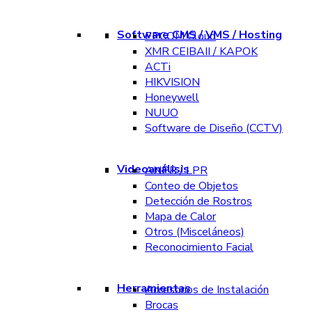
Software CMS / VMS / Hosting
EPCOM Cloud
XMR CEIBAII / KAPOK
ACTi
HIKVISION
Honeywell
NUUO
Software de Diseño (CCTV)
Videoanálisis
ANPR / LPR
Conteo de Objetos
Detección de Rostros
Mapa de Calor
Otros (Misceláneos)
Reconocimiento Facial
Herramientas
Accesorios de Instalación
Brocas