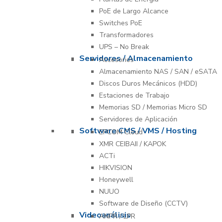
PoE de Largo Alcance
Switches PoE
Transformadores
UPS – No Break
Servidores / Almacenamiento
Accesorios
Almacenamiento NAS / SAN / eSATA
Discos Duros Mecánicos (HDD)
Estaciones de Trabajo
Memorias SD / Memorias Micro SD
Servidores de Aplicación
Software CMS / VMS / Hosting
EPCOM Cloud
XMR CEIBAII / KAPOK
ACTi
HIKVISION
Honeywell
NUUO
Software de Diseño (CCTV)
Videoanálisis
ANPR / LPR