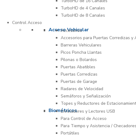
TurboHD de 16 Canales
TurboHD de 4 Canales
TurboHD de 8 Canales
Control Acceso
Acceso Vehicular
Accesorios
Accesorios para Puertas Corredizas y 
Barreras Vehiculares
Picos Poncha Llantas
Pilonas o Bolardos
Puertas Abatibles
Puertas Corredizas
Puertas de Garage
Radares de Velocidad
Semáforos y Señalización
Topes y Reductores de Estacionamien
Biométricos
Enroladores y Lectores USB
Para Control de Acceso
Para Tiempo y Asistencia / Checadore
Portátiles