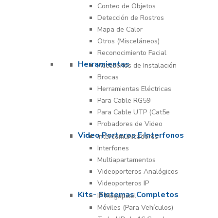
Conteo de Objetos
Detección de Rostros
Mapa de Calor
Otros (Misceláneos)
Reconocimiento Facial
Herramientas
Accesorios de Instalación
Brocas
Herramientas Eléctricas
Para Cable RG59
Para Cable UTP (Cat5e
Probadores de Video
Video Porteros E Interfonos
Intercomunicadores
Interfones
Multiapartamentos
Videoporteros Analógicos
Videoporteros IP
Kits- Sistemas Completos
IP Megapixel
Móviles (Para Vehículos)