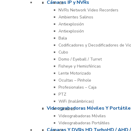
Cámaras IP y NVRs
4K
NVRs Network Video Recorders
Ambientes Salinos
Antiexplosión
Antiexplosión
Bala
Codificadores y Decodificadores de Vi
Cubo
Domo / Eyeball / Turret
Fisheye y Hemisféricas
Lente Motorizado
Ocultas – Pinhole
Profesionales – Caja
PTZ
WiFi (Inalámbricas)
Videograbadoras Móviles Y Portátile
Cámaras
Videograbadoras Móviles
Videograbadoras Portátiles
Cámaras Y DVRs HD TurboHD / AHD /
4K