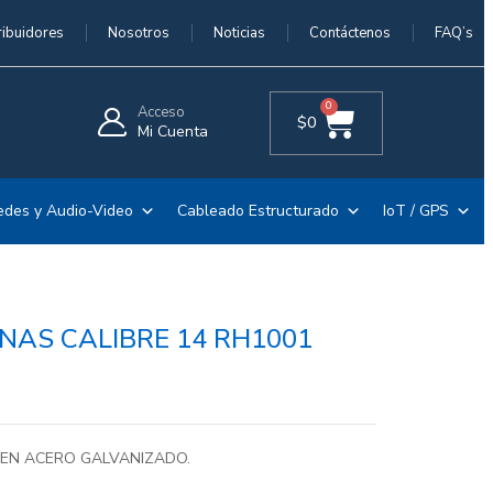
ribuidores
Nosotros
Noticias
Contáctenos
FAQ’s
0
Acceso
$
0
Mi Cuenta
edes y Audio-Video
Cableado Estructurado
IoT / GPS
NAS CALIBRE 14 RH1001
 EN ACERO GALVANIZADO.