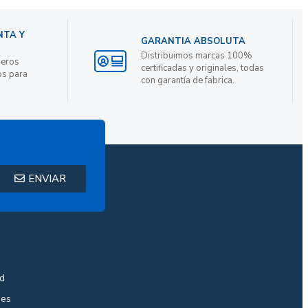
NTA Y
GARANTIA ABSOLUTA
Distribuimos marcas 100%
ieros
certificadas y originales, todas
os para
con garantía de fabrica.
ENVIAR
ad
nes