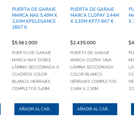
PUERTA DE GARAJE
PUERTA DE GARAJE
P
MARCA NAS 5,49M X
MARCA CLOPAY 2,44M
M
2,30M KPELEGANCE
X 2,30M KP73 8X7 6
X 
18X7 6
$
5.561.000
$
2.435.000
$
4
PUERTA DE GARAJE
PUERTA DE GARAJE
PU
MARCA NAS DOBLE
MARCA CLOPAY UNA
MA
LÁMINA SECCIONADA A
LÁMINA SECCIONADA
LÁ
CUADROS COLOR
COLOR BLANCO,
CO
BLANCO, HERRAJES
HERRAJES COMPLETOS
HE
COMPLETOS 5,49M...
2,44M X 2,30M.
3,
...
...
AÑADIR AL CARRITO
AÑADIR AL CARRITO