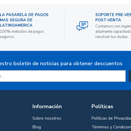
LA PASARELA DE PAGOS
SOPORTE PRE-VE
MAS SEGURA DE
POST-VENTA
LATINOAMERICA
Contamos con ingen
100% metodos de pagos
altamente capacitad
seguros.
resolver tus dudas.
estro boletin de noticias para obtener descuentos
Información
Políticas
Sobre nosotros
Políticas de Privacid
Blog
Términos y Condicio