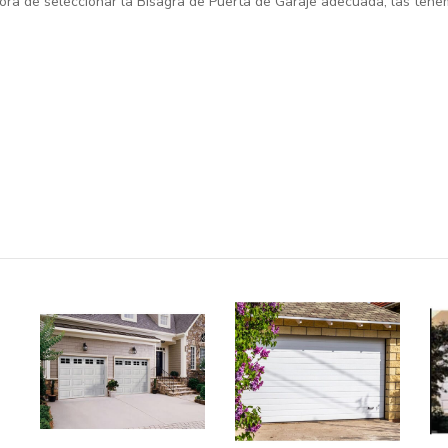
 hora de seleccionar la Bisagra de Puerta de Garaje adecuada, las ten