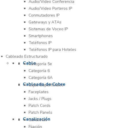
Audio/Video Conferencia
Audio/Video Porteros IP
Conmutadores IP
Gateways y ATAs
Sistemas de Voceo IP
Smartphones
Teléfonos IP
Teléfonos IP para Hoteles
Cableado Estructurado
Cable
Categoría 5e
Categoría 6
Categoría 6A
Cableado de Cobre
Cajas Superficiales
Faceplates
Jacks / Plugs
Patch Cords
Patch Panels
Canalización
Canaletas
Fijación