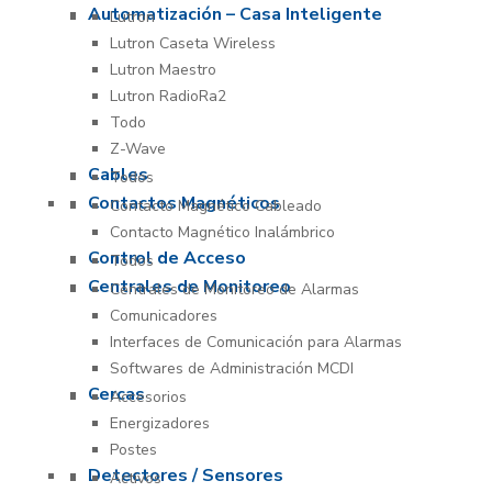
Automatización – Casa Inteligente
Lutron
Lutron Caseta Wireless
Lutron Maestro
Lutron RadioRa2
Todo
Z-Wave
Cables
Todos
Contactos Magnéticos
Contacto Magnético Cableado
Contacto Magnético Inalámbrico
Control de Acceso
Todos
Centrales de Monitoreo
Centrales de Monitoreo de Alarmas
Comunicadores
Interfaces de Comunicación para Alarmas
Softwares de Administración MCDI
Cercas
Accesorios
Energizadores
Postes
Detectores / Sensores
Activos