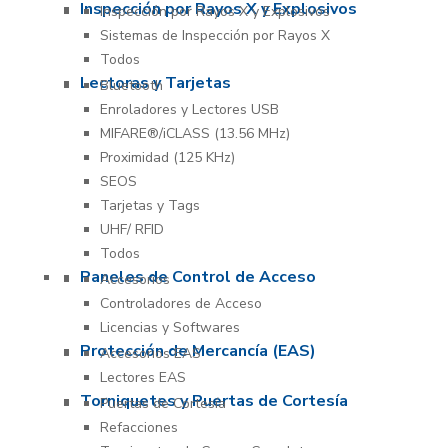
Inspección por Rayos X y Explosivos
Inspección por Rayos X y Explosivos
Sistemas de Inspección por Rayos X
Todos
Lectoras y Tarjetas
Bluetooth
Enroladores y Lectores USB
MIFARE®/iCLASS (13.56 MHz)
Proximidad (125 KHz)
SEOS
Tarjetas y Tags
UHF/ RFID
Todos
Paneles de Control de Acceso
Accesorios
Controladores de Acceso
Licencias y Softwares
Protección de Mercancía (EAS)
Accesorios EAS
Lectores EAS
Torniquetes y Puertas de Cortesía
Puertas de Cortesía
Refacciones