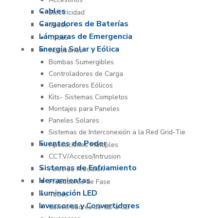
Cables
Electricidad
Cargadores de Baterías
Todos
Lámparas de Emergencia
Todos
Energía Solar y Eólica
Accesorios
Bombas Sumergibles
Controladores de Carga
Generadores Eólicos
Kits- Sistemas Completos
Montajes para Paneles
Paneles Solares
Sistemas de Interconexión a la Red Grid-Tie
Fuentes de Poder
Aplicaciones Múltiples
CCTV/Acceso/Intrusion
Sistemas de Enfriamiento
Aires de Precisión
Herramientas
Probadores de Fase
Iluminación LED
Todos
Inversores y Convertidores
Convertidores de CD a CD