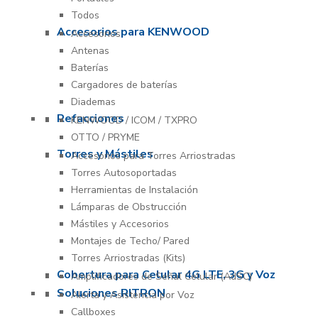
Todos
Accesorios para KENWOOD
Accesorios
Antenas
Baterías
Cargadores de baterías
Diademas
Refacciones
KENWOOD / ICOM / TXPRO
OTTO / PRYME
Torres y Mástiles
Accesorios para Torres Arriostradas
Torres Autosoportadas
Herramientas de Instalación
Lámparas de Obstrucción
Mástiles y Accesorios
Montajes de Techo/ Pared
Torres Arriostradas (Kits)
Cobertura para Celular 4G LTE, 3G y Voz
Amplificadores de Señal Celular (AdSC)
Soluciones RITRON
Alerta y Asistencia por Voz
Callboxes