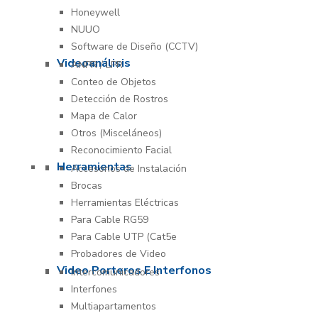
Honeywell
NUUO
Software de Diseño (CCTV)
Videoanálisis
ANPR / LPR
Conteo de Objetos
Detección de Rostros
Mapa de Calor
Otros (Misceláneos)
Reconocimiento Facial
Herramientas
Accesorios de Instalación
Brocas
Herramientas Eléctricas
Para Cable RG59
Para Cable UTP (Cat5e
Probadores de Video
Video Porteros E Interfonos
Intercomunicadores
Interfones
Multiapartamentos