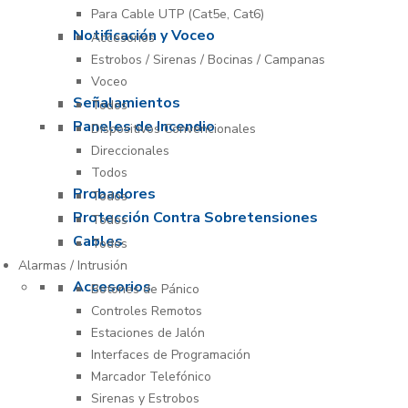
Para Cable UTP (Cat5e, Cat6)
Notificación y Voceo
Accesorios
Estrobos / Sirenas / Bocinas / Campanas
Voceo
Señalamientos
Todos
Paneles de Incendio
Dispositivos Convencionales
Direccionales
Todos
Probadores
Todos
Protección Contra Sobretensiones
Todos
Cables
Todos
Alarmas / Intrusión
Accesorios
Botones de Pánico
Controles Remotos
Estaciones de Jalón
Interfaces de Programación
Marcador Telefónico
Sirenas y Estrobos