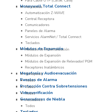
Para Cable UTP (Cat5e, Cat6)
Honeywell Total Connect
Accesorios
Automatización Z-WAVE
Central Receptora
Comunicadores
Paneles de Alarma
Servicios AlarmNet / Total Connect
Teclados
Módulos de Expansión
Módulos de Automatización
Módulos de Expansión
Módulos de Expansión de Relevador/ PGM
Receptores Inalámbricos
Megafonía y Audioevacuación
Honeywell
Paneles de Alarma
Todos
Protección Contra Sobretensiones
Todos
Videoverificación
Todos
Generadores de Niebla
Accesorios
Todos
Teclados