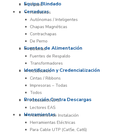
Equipo Blindado
Todos
Cerraduras
Accesorios
Autónomas / Inteligentes
Chapas Magnéticas
Contrachapas
De Perno
Fuentes de Alimentación
Baterías
Fuentes de Respaldo
Transformadores
Identificación y Credencialización
Accesorios
Cintas / Ribbons
Impresoras – Todas
Todos
Protección Contra Descargas
Accesorios EAS
Lectores EAS
Herramientas
Accesorios de Instalación
Herramientas Eléctricas
Para Cable UTP (Cat5e, Cat6)