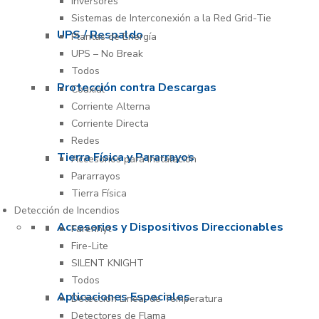
Inversores
Sistemas de Interconexión a la Red Grid-Tie
UPS / Respaldo
Plantas de Energía
UPS – No Break
Todos
Protección contra Descargas
Coaxial
Corriente Alterna
Corriente Directa
Redes
Tierra Física y Pararrayos
Accesorios para Instalación
Pararrayos
Tierra Física
Detección de Incendios
Accesorios y Dispositivos Direccionables
Farenhyt
Fire-Lite
SILENT KNIGHT
Todos
Aplicaciones Especiales
Detección Lineal de Temperatura
Detectores de Flama