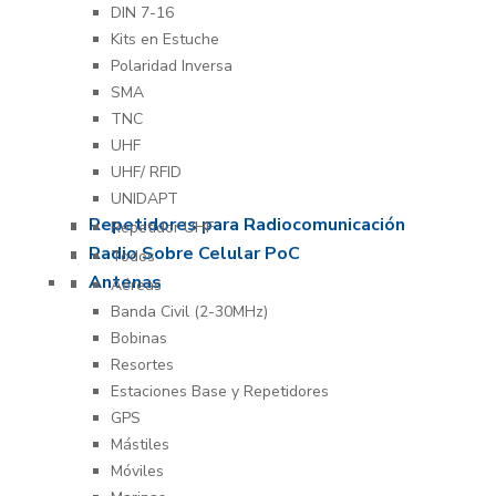
DIN 7-16
Kits en Estuche
Polaridad Inversa
SMA
TNC
UHF
UHF/ RFID
UNIDAPT
Repetidores para Radiocomunicación
Repetidor UHF
Radio Sobre Celular PoC
Todos
Antenas
Aéreas
Banda Civil (2-30MHz)
Bobinas
Resortes
Estaciones Base y Repetidores
GPS
Mástiles
Móviles