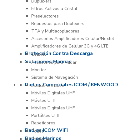
Duplexers
Filtros Activos a Cristal
Preselectores
Repuestos para Duplexers
TTA y Multiacopladores
Accesorios Amplificadores Celular/Nextel
Amplificadores de Celular 3G y 4G LTE
Protección Contra Descarga
Coaxial
Soluciones Marinas
Accesorios para Radar
Monitor
Sistema de Navegación
Radios Comerciales ICOM / KENWOOD
Estaciones Base
Móviles Digitales UHF
Móviles UHF
Móviles Digitales UHF
Portátiles UHF
Repetidores
Radios ICOM WiFi
Todos
Radios Marinos
Portátiles