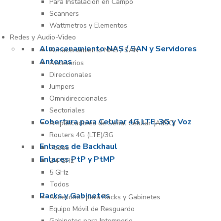
Para Instalación en Campo
Scanners
Wattmetros y Elementos
Redes y Audio-Video
Almacenamiento NAS / SAN y Servidores
Almacenamiento NAS / SAN
Antenas
Accesorios
Direccionales
Jumpers
Omnidireccionales
Sectoriales
Cobertura para Celular 4G LTE, 3G y Voz
Amplificadores de Señal Celular (AdSC)
Routers 4G (LTE)/3G
Enlaces de Backhaul
Todos
Enlaces PtP y PtMP
2.4 GHz
5 GHz
Todos
Racks y Gabinetes
Accesorios para Racks y Gabinetes
Equipo Móvil de Resguardo
Gabinetes para Intemperie