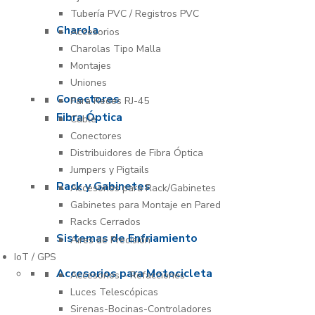
Tubería PVC / Registros PVC
Charola
Accesorios
Charolas Tipo Malla
Montajes
Uniones
Conectores
Para Redes RJ-45
Fibra Óptica
Cable
Conectores
Distribuidores de Fibra Óptica
Jumpers y Pigtails
Rack y Gabinetes
Accesorios para Rack/Gabinetes
Gabinetes para Montaje en Pared
Racks Cerrados
Sistemas de Enfriamiento
Aires de Precisión
IoT / GPS
Accesorios para Motocicleta
Accesorios – Refacciones
Luces Telescópicas
Sirenas-Bocinas-Controladores