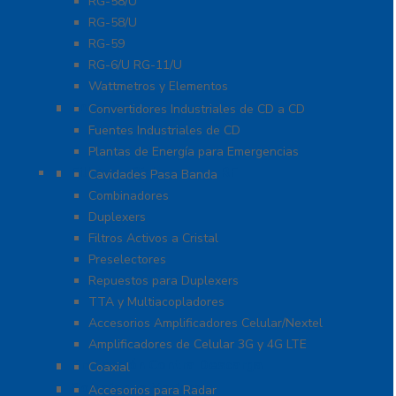
RG-58/U
RG-58/U
RG-59
RG-6/U RG-11/U
Wattmetros y Elementos
Energía
Convertidores Industriales de CD a CD
Fuentes Industriales de CD
Plantas de Energía para Emergencias
Filtros y Sistemas en RF
Cavidades Pasa Banda
Combinadores
Duplexers
Filtros Activos a Cristal
Preselectores
Repuestos para Duplexers
TTA y Multiacopladores
Accesorios Amplificadores Celular/Nextel
Amplificadores de Celular 3G y 4G LTE
Protección Contra Descarga
Coaxial
Soluciones Marinas
Accesorios para Radar