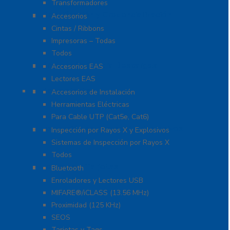
Transformadores
Identificación y Credencialización
Accesorios
Cintas / Ribbons
Impresoras – Todas
Todos
Protección Contra Descargas
Accesorios EAS
Lectores EAS
Herramientas
Accesorios de Instalación
Herramientas Eléctricas
Para Cable UTP (Cat5e, Cat6)
Inspección por Rayos X y Explosivos
Inspección por Rayos X y Explosivos
Sistemas de Inspección por Rayos X
Todos
Lectoras y Tarjetas
Bluetooth
Enroladores y Lectores USB
MIFARE®/iCLASS (13.56 MHz)
Proximidad (125 KHz)
SEOS
Tarjetas y Tags