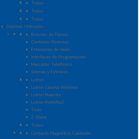
Probadores
Todos
Protección Contra Sobretensiones
Todos
Cables
Todos
Alarmas / Intrusión
Accesorios
Botones de Pánico
Controles Remotos
Estaciones de Jalón
Interfaces de Programación
Marcador Telefónico
Sirenas y Estrobos
Automatización – Casa Inteligente
Lutron
Lutron Caseta Wireless
Lutron Maestro
Lutron RadioRa2
Todo
Z-Wave
Cables
Todos
Contactos Magnéticos
Contacto Magnético Cableado