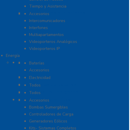
Tiempo y Asistencia
Videoporteros e Interfonos
Accesorios
Intercomunicadores
Interfones
Multiapartamentos
Videoporteros Analógicos
Videoporteros IP
Energía
Baterías
Baterías
Accesorios
Cables
Electricidad
Cargadores de Baterías
Todos
Lámparas de Emergencia
Todos
Energía Solar y Eólica
Accesorios
Bombas Sumergibles
Controladores de Carga
Generadores Eólicos
Kits- Sistemas Completos