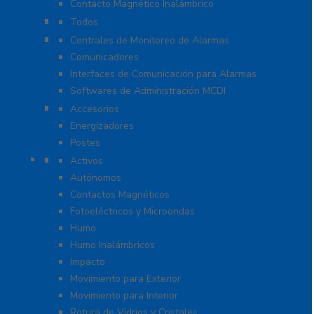
Contacto Magnético Inalámbrico
Control de Acceso
Todos
Centrales de Monitoreo
Centrales de Monitoreo de Alarmas
Comunicadores
Interfaces de Comunicación para Alarmas
Softwares de Administración MCDI
Cercas
Accesorios
Energizadores
Postes
Detectores / Sensores
Activos
Autónomos
Contactos Magnéticos
Fotoeléctricos y Microondas
Humo
Humo Inalámbricos
Impacto
Movimiento para Exterior
Movimiento para Interior
Rotura de Vidrios y Cristales