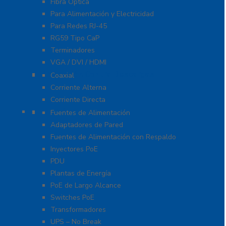
Fibra Óptica
Para Alimentación y Electricidad
Para Redes RJ-45
RG59 Tipo CaP
Terminadores
VGA / DVI / HDMI
Protección Contra Descargas
Coaxial
Corriente Alterna
Corriente Directa
Energía
Fuentes de Alimentación
Adaptadores de Pared
Fuentes de Alimentación con Respaldo
Inyectores PoE
PDU
Plantas de Energía
PoE de Largo Alcance
Switches PoE
Transformadores
UPS – No Break