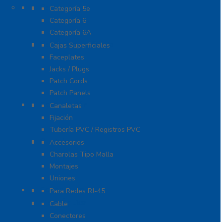
Cable
Categoría 5e
Categoría 6
Categoría 6A
Cableado de Cobre
Cajas Superficiales
Faceplates
Jacks / Plugs
Patch Cords
Patch Panels
Canalización
Canaletas
Fijación
Tubería PVC / Registros PVC
Charola
Accesorios
Charolas Tipo Malla
Montajes
Uniones
Conectores
Para Redes RJ-45
Fibra Óptica
Cable
Conectores