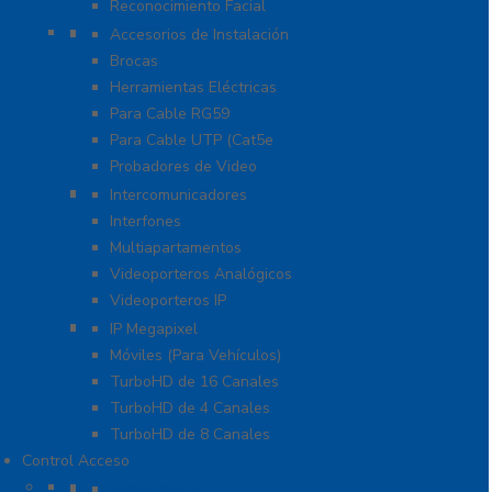
Reconocimiento Facial
Herramientas
Accesorios de Instalación
Brocas
Herramientas Eléctricas
Para Cable RG59
Para Cable UTP (Cat5e
Probadores de Video
Video Porteros E Interfonos
Intercomunicadores
Interfones
Multiapartamentos
Videoporteros Analógicos
Videoporteros IP
Kits- Sistemas Completos
IP Megapixel
Móviles (Para Vehículos)
TurboHD de 16 Canales
TurboHD de 4 Canales
TurboHD de 8 Canales
Control Acceso
Acceso Vehicular
Accesorios