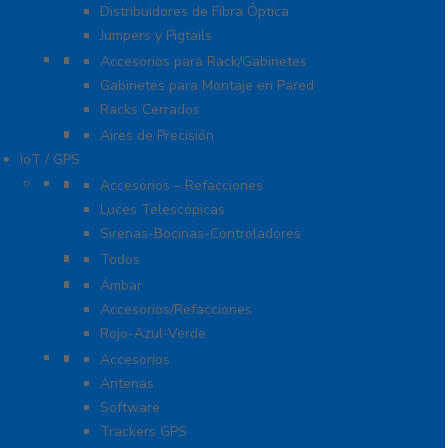
Distribuidores de Fibra Óptica
Jumpers y Pigtails
Rack y Gabinetes
Accesorios para Rack/Gabinetes
Gabinetes para Montaje en Pared
Racks Cerrados
Sistemas de Enfriamiento
Aires de Precisión
IoT / GPS
Accesorios para Motocicleta
Accesorios – Refacciones
Luces Telescópicas
Sirenas-Bocinas-Controladores
Barras para Interior
Todos
Estrobos/Giratorias
Ámbar
Accesorios/Refacciones
Rojo-Azul-Verde
IoT, GPS y Telemática
Accesorios
Antenas
Software
Trackers GPS