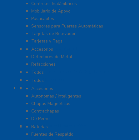
Controles Inalámbricos
Mobiliario de Apoyo
Pasacables
Sensores para Puertas Automáticas
Tarjetas de Relevador
Tarjetas y Tags
Detectores De Metal
Accesorios
Detectores de Metal
Refacciones
Control De Rondas Para Vigilantes
Todos
Equipo Blindado
Todos
Cerraduras
Accesorios
Autónomas / Inteligentes
Chapas Magnéticas
Contrachapas
De Perno
Fuentes de Alimentación
Baterías
Fuentes de Respaldo