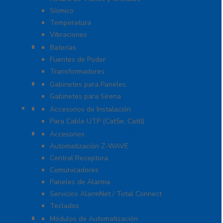
Sísmico
Temperatura
Vibraciones
Energía
Baterías
Fuentes de Poder
Transformadores
Gabinetes y Carcasas
Gabinetes para Paneles
Gabinetes para Sirena
Herramientas
Accesorios de Instalación
Para Cable UTP (Cat5e, Cat6)
Honeywell Total Connect
Accesorios
Automatización Z-WAVE
Central Receptora
Comunicadores
Paneles de Alarma
Servicios AlarmNet / Total Connect
Teclados
Módulos de Expansión
Módulos de Automatización