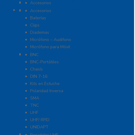
Accesorios para Otras Marcas
Accesorios
Accesorios Para Motorola
Accesorios
Baterías
Clips
Diademas
Micrófono – Audifono
Micrófono para Móvil
Adaptadores
BNC
BNC-Portátiles
Chasís
DIN 7-16
Kits en Estuche
Polaridad Inversa
SMA
TNC
UHF
UHF/ RFID
UNIDAPT
Repetidores para Radiocomunicación
Repetidor UHF