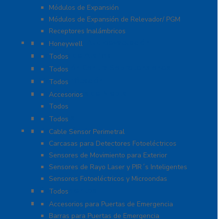
Módulos de Expansión
Módulos de Expansión de Relevador/ PGM
Receptores Inalámbricos
Megafonía y Audioevacuación
Honeywell
Paneles de Alarma
Todos
Protección Contra Sobretensiones
Todos
Videoverificación
Todos
Generadores de Niebla
Accesorios
Todos
Teclados
Todos
Protección Perimetral
Cable Sensor Perimetral
Carcasas para Detectores Fotoeléctricos
Sensores de Movimiento para Exterior
Sensores de Rayo Laser y PIR´s Inteligentes
Sensores Fotoeléctricos y Microondas
Señalamientos
Todos
Sistemas de Emergencia
Accesorios para Puertas de Emergencia
Barras para Puertas de Emergencia