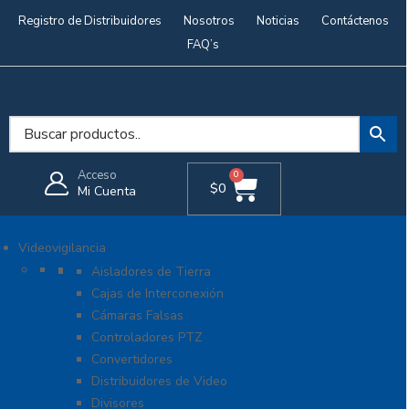
Registro de Distribuidores
Nosotros
Noticias
Contáctenos
FAQ’s
Acceso
0
$
0
Mi Cuenta
Videovigilancia
Accesorios generales
Aisladores de Tierra
Cajas de Interconexión
Cámaras Falsas
Controladores PTZ
Convertidores
Distribuidores de Video
Divisores