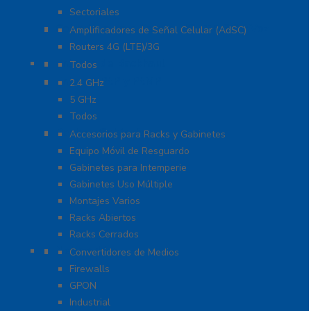
Sectoriales
Cobertura para Celular 4G LTE, 3G y Voz
Amplificadores de Señal Celular (AdSC)
Routers 4G (LTE)/3G
Enlaces de Backhaul
Todos
Enlaces PtP y PtMP
2.4 GHz
5 GHz
Todos
Racks y Gabinetes
Accesorios para Racks y Gabinetes
Equipo Móvil de Resguardo
Gabinetes para Intemperie
Gabinetes Uso Múltiple
Montajes Varios
Racks Abiertos
Racks Cerrados
Networking
Convertidores de Medios
Firewalls
GPON
Industrial