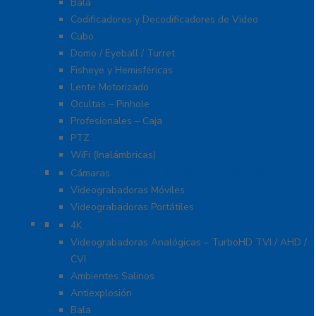
Bala
Codificadores y Decodificadores de Video
Cubo
Domo / Eyeball / Turret
Fisheye y Hemisféricas
Lente Motorizado
Ocultas – Pinhole
Profesionales – Caja
PTZ
WiFi (Inalámbricas)
Videograbadoras Móviles Y Portátiles
Cámaras
Videograbadoras Móviles
Videograbadoras Portátiles
Cámaras Y DVRs HD TurboHD / AHD / HD-TVI
4K
Videograbadoras Analógicas – TurboHD TVI / AHD /
CVI
Ambientes Salinos
Antiexplosión
Bala