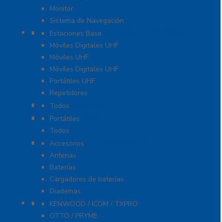
Monitor
Sistema de Navegación
Radios Comerciales ICOM / KENWOOD
Estaciones Base
Móviles Digitales UHF
Móviles UHF
Móviles Digitales UHF
Portátiles UHF
Repetidores
Radios ICOM WiFi
Todos
Radios Marinos
Portátiles
Todos
Accesorios para KENWOOD
Accesorios
Antenas
Baterías
Cargadores de baterías
Diademas
Refacciones
KENWOOD / ICOM / TXPRO
OTTO / PRYME