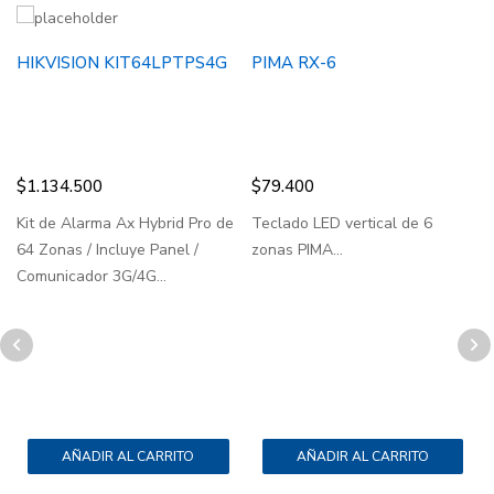
HIKVISION KIT64LPTPS4G
PIMA RX-6
$
1.134.500
$
79.400
Kit de Alarma Ax Hybrid Pro de
Teclado LED vertical de 6
R
64 Zonas / Incluye Panel /
zonas PIMA...
/
Comunicador 3G/4G...
2
D
AÑADIR AL CARRITO
AÑADIR AL CARRITO