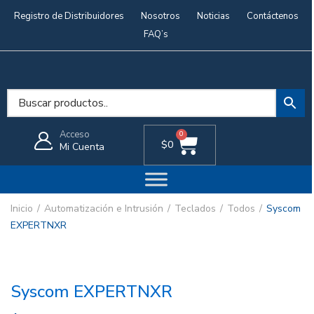
Registro de Distribuidores
Nosotros
Noticias
Contáctenos
FAQ’s
Acceso
0
$
0
Mi Cuenta
Inicio
Automatización e Intrusión
Teclados
Todos
Syscom
EXPERTNXR
Syscom EXPERTNXR