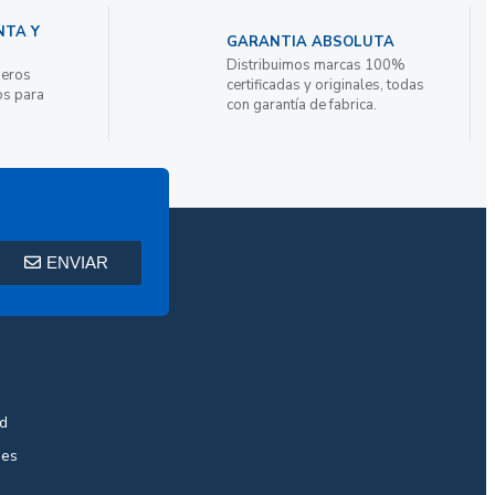
NTA Y
GARANTIA ABSOLUTA
Distribuimos marcas 100%
ieros
certificadas y originales, todas
os para
con garantía de fabrica.
ENVIAR
ad
nes