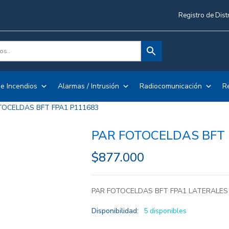
Registro de Dist
e Incendios
Alarmas / Intrusión
Radiocomunicación
R
TOCELDAS BFT FPA1 P111683
PAR FOTOCELDAS BFT 
$
877.000
PAR FOTOCELDAS BFT FPA1 LATERALES 
Disponibilidad:
5 disponibles