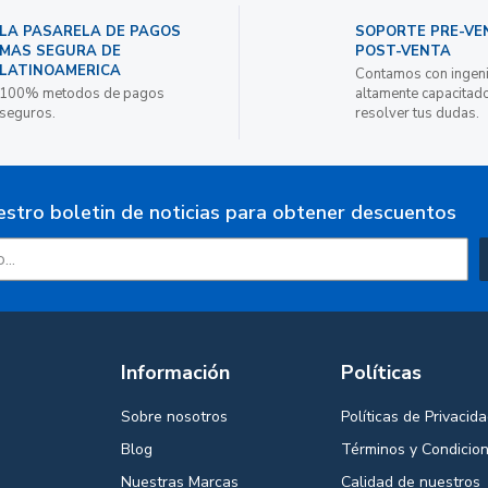
LA PASARELA DE PAGOS
SOPORTE PRE-VE
MAS SEGURA DE
POST-VENTA
LATINOAMERICA
Contamos con ingen
100% metodos de pagos
altamente capacitad
seguros.
resolver tus dudas.
estro boletin de noticias para obtener descuentos
Información
Políticas
Sobre nosotros
Políticas de Privacid
Blog
Términos y Condicio
Nuestras Marcas
Calidad de nuestros