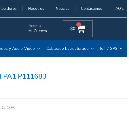
ribuidores
Nosotros
Noticias
Contáctenos
FAQ’s
0
Acceso
$
0
Mi Cuenta
edes y Audio-Video
Cableado Estructurado
IoT / GPS
FPA1 P111683
DE 10M.