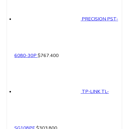
PRECISION PST-
6080-30P
$
767.400
TP-LINK TL-
SG108PE
$
303.800