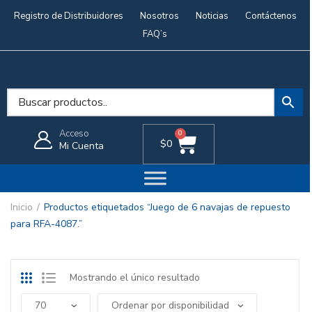
Registro de Distribuidores
Nosotros
Noticias
Contáctenos
FAQ’s
Acceso
0
$
0
Mi Cuenta
Inicio
Productos etiquetados “Juego de 6 navajas de repuesto
para RFA-4087.”
Mostrando el único resultado