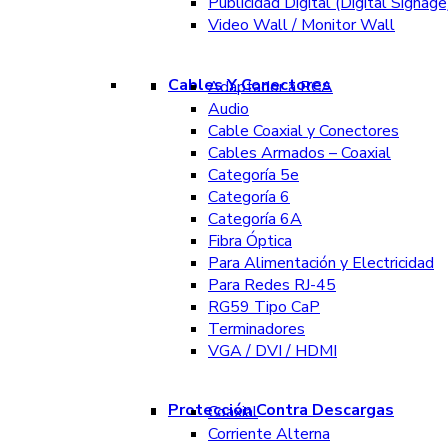
Publicidad Digital (Digital Signage
Video Wall / Monitor Wall
Cables Y Conectores
Adaptador a RCA
Audio
Cable Coaxial y Conectores
Cables Armados – Coaxial
Categoría 5e
Categoría 6
Categoría 6A
Fibra Óptica
Para Alimentación y Electricidad
Para Redes RJ-45
RG59 Tipo CaP
Terminadores
VGA / DVI / HDMI
Protección Contra Descargas
Coaxial
Corriente Alterna