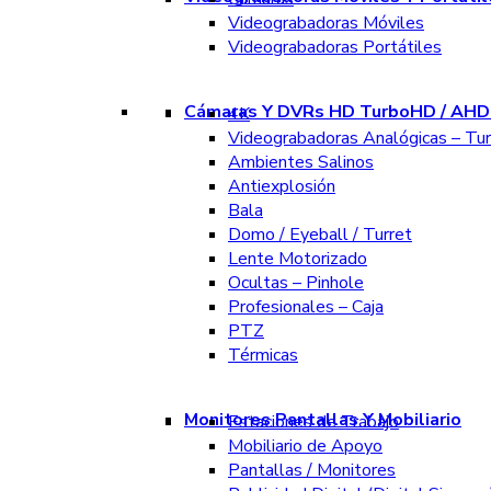
Videograbadoras Móviles
Videograbadoras Portátiles
Cámaras Y DVRs HD TurboHD / AHD 
4K
Videograbadoras Analógicas – Tu
Ambientes Salinos
Antiexplosión
Bala
Domo / Eyeball / Turret
Lente Motorizado
Ocultas – Pinhole
Profesionales – Caja
PTZ
Térmicas
Monitores Pantallas Y Mobiliario
Estaciones de Trabajo
Mobiliario de Apoyo
Pantallas / Monitores