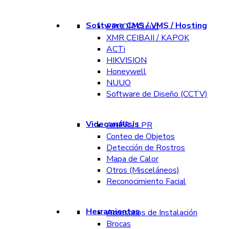
Software CMS / VMS / Hosting
EPCOM Cloud
XMR CEIBAII / KAPOK
ACTi
HIKVISION
Honeywell
NUUO
Software de Diseño (CCTV)
Videoanálisis
ANPR / LPR
Conteo de Objetos
Detección de Rostros
Mapa de Calor
Otros (Misceláneos)
Reconocimiento Facial
Herramientas
Accesorios de Instalación
Brocas