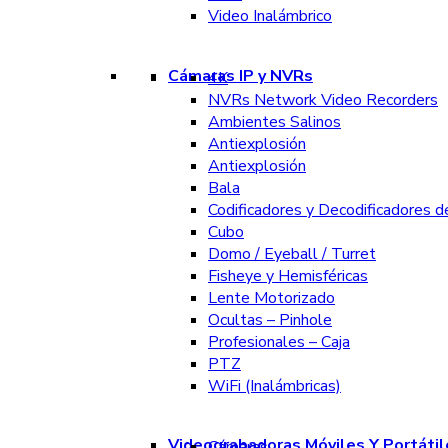
Video Inalámbrico
Cámaras IP y NVRs
4K
NVRs Network Video Recorders
Ambientes Salinos
Antiexplosión
Antiexplosión
Bala
Codificadores y Decodificadores d
Cubo
Domo / Eyeball / Turret
Fisheye y Hemisféricas
Lente Motorizado
Ocultas – Pinhole
Profesionales – Caja
PTZ
WiFi (Inalámbricas)
Videograbadoras Móviles Y Portátil
Cámaras