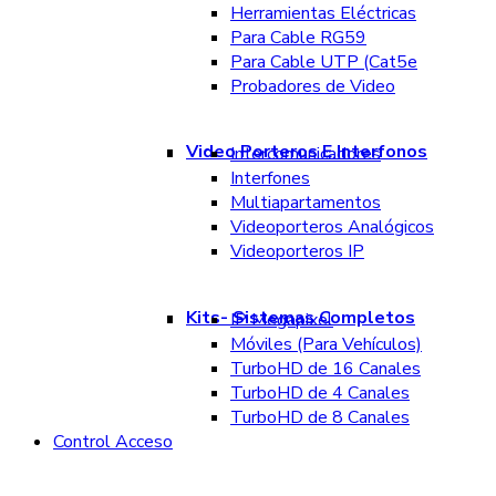
Herramientas Eléctricas
Para Cable RG59
Para Cable UTP (Cat5e
Probadores de Video
Video Porteros E Interfonos
Intercomunicadores
Interfones
Multiapartamentos
Videoporteros Analógicos
Videoporteros IP
Kits- Sistemas Completos
IP Megapixel
Móviles (Para Vehículos)
TurboHD de 16 Canales
TurboHD de 4 Canales
TurboHD de 8 Canales
Control Acceso