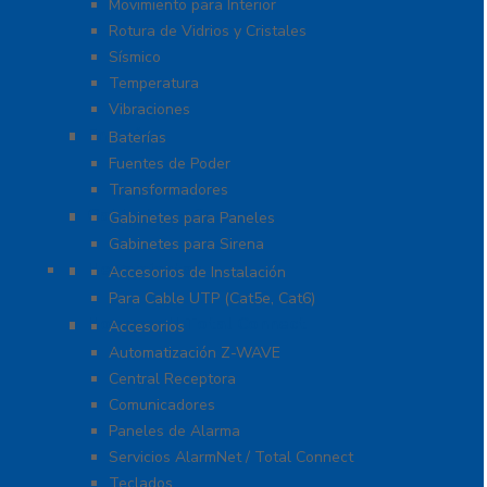
Movimiento para Interior
Rotura de Vidrios y Cristales
Sísmico
Temperatura
Vibraciones
Energía
Baterías
Fuentes de Poder
Transformadores
Gabinetes y Carcasas
Gabinetes para Paneles
Gabinetes para Sirena
Herramientas
Accesorios de Instalación
Para Cable UTP (Cat5e, Cat6)
Honeywell Total Connect
Accesorios
Automatización Z-WAVE
Central Receptora
Comunicadores
Paneles de Alarma
Servicios AlarmNet / Total Connect
Teclados