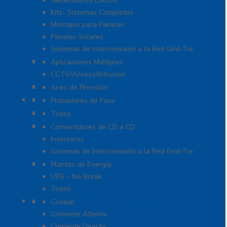
Generadores Eólicos
Kits- Sistemas Completos
Montajes para Paneles
Paneles Solares
Sistemas de Interconexión a la Red Grid-Tie
Fuentes de Poder
Aplicaciones Múltiples
CCTV/Acceso/Intrusion
Sistemas de Enfriamiento
Aires de Precisión
Herramientas
Probadores de Fase
Iluminación LED
Todos
Inversores y Convertidores
Convertidores de CD a CD
Inversores
Sistemas de Interconexión a la Red Grid-Tie
UPS / Respaldo
Plantas de Energía
UPS – No Break
Todos
Protección contra Descargas
Coaxial
Corriente Alterna
Corriente Directa