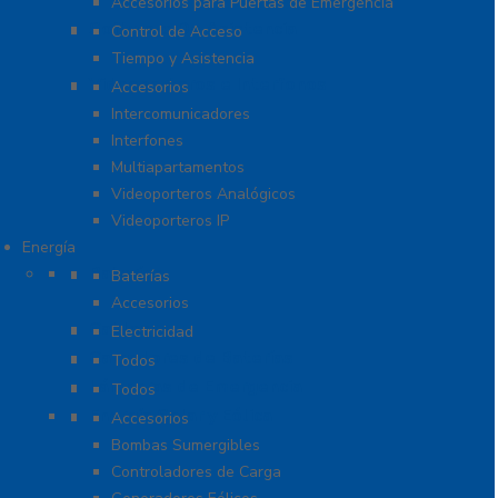
Accesorios para Puertas de Emergencia
Software De Asistencia
Control de Acceso
Tiempo y Asistencia
Videoporteros e Interfonos
Accesorios
Intercomunicadores
Interfones
Multiapartamentos
Videoporteros Analógicos
Videoporteros IP
Energía
Baterías
Baterías
Accesorios
Cables
Electricidad
Cargadores de Baterías
Todos
Lámparas de Emergencia
Todos
Energía Solar y Eólica
Accesorios
Bombas Sumergibles
Controladores de Carga