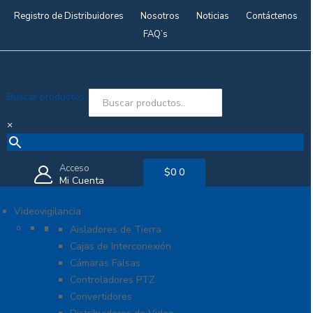
Registro de Distribuidores
Nosotros
Noticias
Contáctenos
FAQ’s
Buscar productos..
×
Acceso
$
0
0
Mi Cuenta
Videovigilancia
Accesorios generales
Aisladores de Tierra
Cajas de Interconexión
Cámaras Falsas
Controladores PTZ
Convertidores