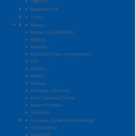
UNIDAPT
Repetidores para Radiocomunicación
Repetidor UHF
Radio Sobre Celular PoC
Todos
Antenas
Aéreas
Banda Civil (2-30MHz)
Bobinas
Resortes
Estaciones Base y Repetidores
GPS
Mástiles
Móviles
Marinas
Montajes y Divisores
Para Cobertura Celular
Radios Portátiles
Televisión
Aplicaciones y Soluciones
Consolas y Extensiones Remotas
Controladores
Enlaces IP