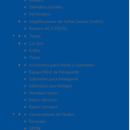
Jumpers
Omnidireccionales
Sectoriales
Cobertura para Celular 4G LTE, 3G y Voz
Amplificadores de Señal Celular (AdSC)
Routers 4G (LTE)/3G
Enlaces de Backhaul
Todos
Enlaces PtP y PtMP
2.4 GHz
5 GHz
Todos
Racks y Gabinetes
Accesorios para Racks y Gabinetes
Equipo Móvil de Resguardo
Gabinetes para Intemperie
Gabinetes Uso Múltiple
Montajes Varios
Racks Abiertos
Racks Cerrados
Networking
Convertidores de Medios
Firewalls
GPON