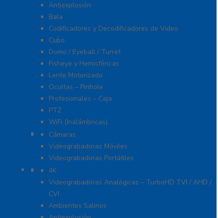
Antiexplosión
Bala
Codificadores y Decodificadores de Video
Cubo
Domo / Eyeball / Turret
Fisheye y Hemisféricas
Lente Motorizado
Ocultas – Pinhole
Profesionales – Caja
PTZ
WiFi (Inalámbricas)
Videograbadoras Móviles Y Portátiles
Cámaras
Videograbadoras Móviles
Videograbadoras Portátiles
Cámaras Y DVRs HD TurboHD / AHD / HD-TVI
4K
Videograbadoras Analógicas – TurboHD TVI / AHD /
CVI
Ambientes Salinos
Antiexplosión