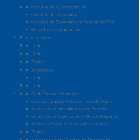
Módulos de Expansión
Módulos de Automatización
Módulos de Expansión
Módulos de Expansión de Relevador/ PGM
Receptores Inalámbricos
Megafonía y Audioevacuación
Honeywell
Paneles de Alarma
Todos
Protección Contra Sobretensiones
Todos
Videoverificación
Todos
Generadores de Niebla
Accesorios
Todos
Teclados
Todos
Protección Perimetral
Cable Sensor Perimetral
Carcasas para Detectores Fotoeléctricos
Sensores de Movimiento para Exterior
Sensores de Rayo Laser y PIR´s Inteligentes
Sensores Fotoeléctricos y Microondas
Señalamientos
Todos
Sistemas de Emergencia