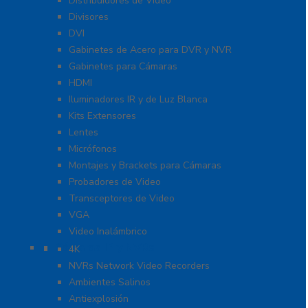
Distribuidores de Video
Divisores
DVI
Gabinetes de Acero para DVR y NVR
Gabinetes para Cámaras
HDMI
Iluminadores IR y de Luz Blanca
Kits Extensores
Lentes
Micrófonos
Montajes y Brackets para Cámaras
Probadores de Video
Transceptores de Video
VGA
Video Inalámbrico
Cámaras IP y NVRs
4K
NVRs Network Video Recorders
Ambientes Salinos
Antiexplosión