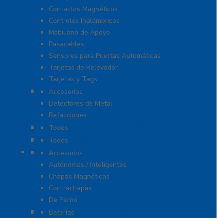
Contactos Magnéticos
Controles Inalámbricos
Mobiliario de Apoyo
Pasacables
Sensores para Puertas Automáticas
Tarjetas de Relevador
Tarjetas y Tags
Detectores De Metal
Accesorios
Detectores de Metal
Refacciones
Control De Rondas Para Vigilantes
Todos
Equipo Blindado
Todos
Cerraduras
Accesorios
Autónomas / Inteligentes
Chapas Magnéticas
Contrachapas
De Perno
Fuentes de Alimentación
Baterías