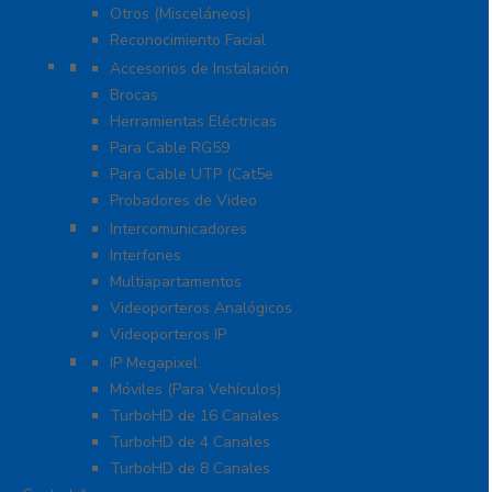
Otros (Misceláneos)
Reconocimiento Facial
Herramientas
Accesorios de Instalación
Brocas
Herramientas Eléctricas
Para Cable RG59
Para Cable UTP (Cat5e
Probadores de Video
Video Porteros E Interfonos
Intercomunicadores
Interfones
Multiapartamentos
Videoporteros Analógicos
Videoporteros IP
Kits- Sistemas Completos
IP Megapixel
Móviles (Para Vehículos)
TurboHD de 16 Canales
TurboHD de 4 Canales
TurboHD de 8 Canales