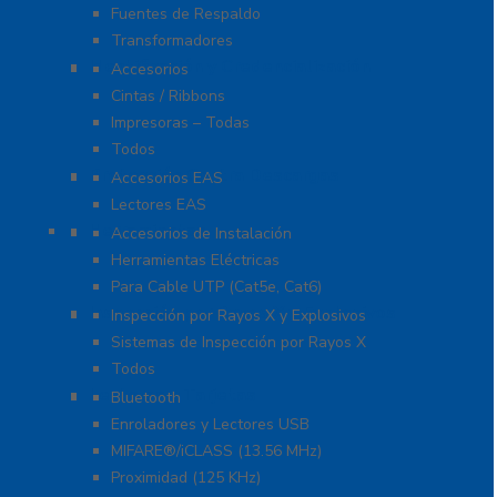
Fuentes de Respaldo
Transformadores
Identificación y Credencialización
Accesorios
Cintas / Ribbons
Impresoras – Todas
Todos
Protección Contra Descargas
Accesorios EAS
Lectores EAS
Herramientas
Accesorios de Instalación
Herramientas Eléctricas
Para Cable UTP (Cat5e, Cat6)
Inspección por Rayos X y Explosivos
Inspección por Rayos X y Explosivos
Sistemas de Inspección por Rayos X
Todos
Lectoras y Tarjetas
Bluetooth
Enroladores y Lectores USB
MIFARE®/iCLASS (13.56 MHz)
Proximidad (125 KHz)