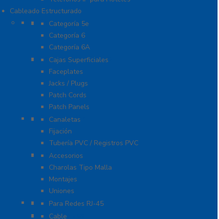
Cableado Estructurado
Cable
Categoría 5e
Categoría 6
Categoría 6A
Cableado de Cobre
Cajas Superficiales
Faceplates
Jacks / Plugs
Patch Cords
Patch Panels
Canalización
Canaletas
Fijación
Tubería PVC / Registros PVC
Charola
Accesorios
Charolas Tipo Malla
Montajes
Uniones
Conectores
Para Redes RJ-45
Fibra Óptica
Cable