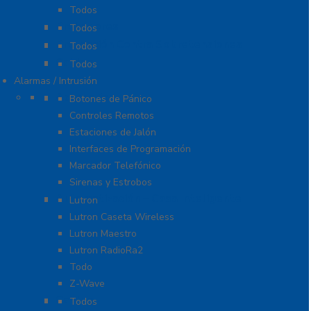
Todos
Probadores
Todos
Protección Contra Sobretensiones
Todos
Cables
Todos
Alarmas / Intrusión
Accesorios
Botones de Pánico
Controles Remotos
Estaciones de Jalón
Interfaces de Programación
Marcador Telefónico
Sirenas y Estrobos
Automatización – Casa Inteligente
Lutron
Lutron Caseta Wireless
Lutron Maestro
Lutron RadioRa2
Todo
Z-Wave
Cables
Todos