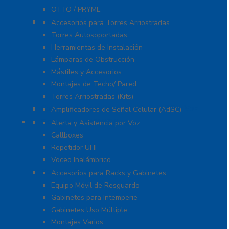
OTTO / PRYME
Torres y Mástiles
Accesorios para Torres Arriostradas
Torres Autosoportadas
Herramientas de Instalación
Lámparas de Obstrucción
Mástiles y Accesorios
Montajes de Techo/ Pared
Torres Arriostradas (Kits)
Cobertura para Celular 4G LTE, 3G y Voz
Amplificadores de Señal Celular (AdSC)
Soluciones RITRON
Alerta y Asistencia por Voz
Callboxes
Repetidor UHF
Voceo Inalámbrico
Racks y Gabinetes
Accesorios para Racks y Gabinetes
Equipo Móvil de Resguardo
Gabinetes para Intemperie
Gabinetes Uso Múltiple
Montajes Varios