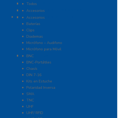
Radios Amateur
Todos
Accesorios para Otras Marcas
Accesorios
Accesorios Para Motorola
Accesorios
Baterías
Clips
Diademas
Micrófono – Audifono
Micrófono para Móvil
Adaptadores
BNC
BNC-Portátiles
Chasís
DIN 7-16
Kits en Estuche
Polaridad Inversa
SMA
TNC
UHF
UHF/ RFID