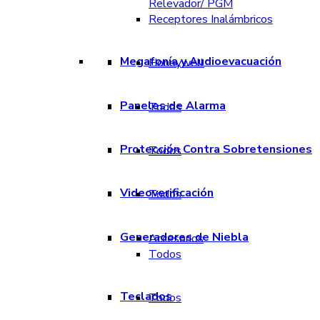
Relevador/ PGM
Receptores Inalámbricos
Megafonía y Audioevacuación
Honeywell
Paneles de Alarma
Todos
Protección Contra Sobretensiones
Todos
Videoverificación
Todos
Generadores de Niebla
Accesorios
Todos
Teclados
Todos