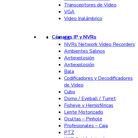
Transceptores de Video
VGA
Video Inalámbrico
Cámaras IP y NVRs
4K
NVRs Network Video Recorders
Ambientes Salinos
Antiexplosión
Antiexplosión
Bala
Codificadores y Decodificadores
de Video
Cubo
Domo / Eyeball / Turret
Fisheye y Hemisféricas
Lente Motorizado
Ocultas – Pinhole
Profesionales – Caja
PTZ