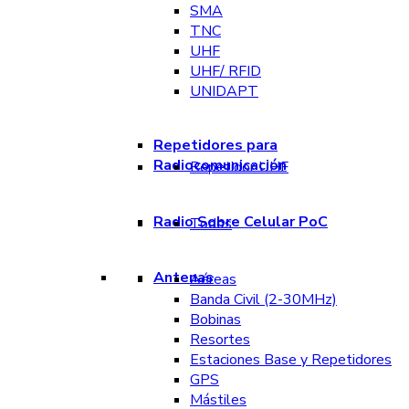
SMA
TNC
UHF
UHF/ RFID
UNIDAPT
Repetidores para
Radiocomunicación
Repetidor UHF
Radio Sobre Celular PoC
Todos
Antenas
Aéreas
Banda Civil (2-30MHz)
Bobinas
Resortes
Estaciones Base y Repetidores
GPS
Mástiles