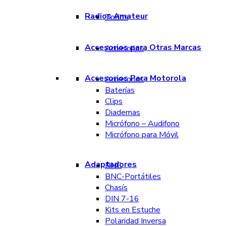
Radios Amateur
Todos
Accesorios para Otras Marcas
Accesorios
Accesorios Para Motorola
Accesorios
Baterías
Clips
Diademas
Micrófono – Audifono
Micrófono para Móvil
Adaptadores
BNC
BNC-Portátiles
Chasís
DIN 7-16
Kits en Estuche
Polaridad Inversa