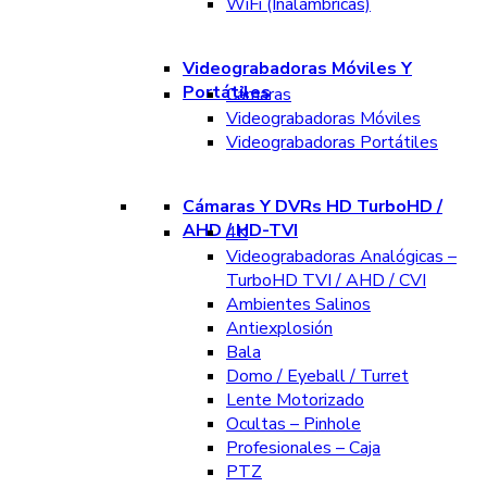
WiFi (Inalámbricas)
Videograbadoras Móviles Y
Portátiles
Cámaras
Videograbadoras Móviles
Videograbadoras Portátiles
Cámaras Y DVRs HD TurboHD /
AHD / HD-TVI
4K
Videograbadoras Analógicas –
TurboHD TVI / AHD / CVI
Ambientes Salinos
Antiexplosión
Bala
Domo / Eyeball / Turret
Lente Motorizado
Ocultas – Pinhole
Profesionales – Caja
PTZ