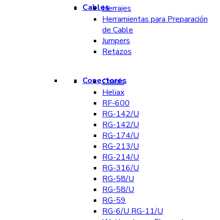
Cables
Herrajes
Herramientas para Preparación
de Cable
Jumpers
Retazos
Conectores
Chasís
Heliax
RF-600
RG-142/U
RG-142/U
RG-174/U
RG-213/U
RG-214/U
RG-316/U
RG-58/U
RG-58/U
RG-59
RG-6/U RG-11/U