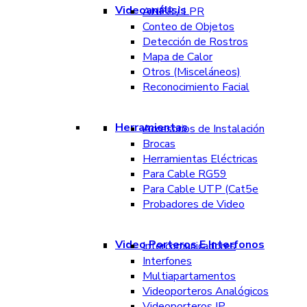
Videoanálisis
ANPR / LPR
Conteo de Objetos
Detección de Rostros
Mapa de Calor
Otros (Misceláneos)
Reconocimiento Facial
Herramientas
Accesorios de Instalación
Brocas
Herramientas Eléctricas
Para Cable RG59
Para Cable UTP (Cat5e
Probadores de Video
Video Porteros E Interfonos
Intercomunicadores
Interfones
Multiapartamentos
Videoporteros Analógicos
Videoporteros IP