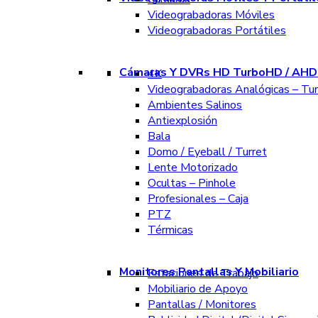
Videograbadoras Móviles
Videograbadoras Portátiles
Cámaras Y DVRs HD TurboHD / AHD 
4K
Videograbadoras Analógicas – Tu
Ambientes Salinos
Antiexplosión
Bala
Domo / Eyeball / Turret
Lente Motorizado
Ocultas – Pinhole
Profesionales – Caja
PTZ
Térmicas
Monitores Pantallas Y Mobiliario
Estaciones de Trabajo
Mobiliario de Apoyo
Pantallas / Monitores