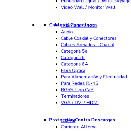
Publicidad Digital (Digital Signage
Video Wall / Monitor Wall
Cables Y Conectores
Adaptador a RCA
Audio
Cable Coaxial y Conectores
Cables Armados – Coaxial
Categoría 5e
Categoría 6
Categoría 6A
Fibra Óptica
Para Alimentación y Electricidad
Para Redes RJ-45
RG59 Tipo CaP
Terminadores
VGA / DVI / HDMI
Protección Contra Descargas
Coaxial
Corriente Alterna