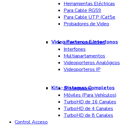
Herramientas Eléctricas
Para Cable RG59
Para Cable UTP (Cat5e
Probadores de Video
Video Porteros E Interfonos
Intercomunicadores
Interfones
Multiapartamentos
Videoporteros Analógicos
Videoporteros IP
Kits- Sistemas Completos
IP Megapixel
Móviles (Para Vehículos)
TurboHD de 16 Canales
TurboHD de 4 Canales
TurboHD de 8 Canales
Control Acceso