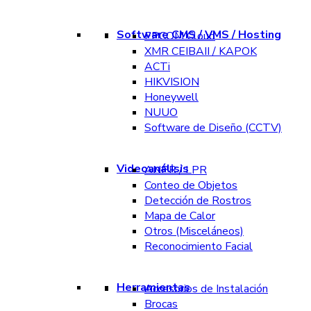
Software CMS / VMS / Hosting
EPCOM Cloud
XMR CEIBAII / KAPOK
ACTi
HIKVISION
Honeywell
NUUO
Software de Diseño (CCTV)
Videoanálisis
ANPR / LPR
Conteo de Objetos
Detección de Rostros
Mapa de Calor
Otros (Misceláneos)
Reconocimiento Facial
Herramientas
Accesorios de Instalación
Brocas