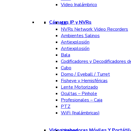
Video Inalámbrico
Cámaras IP y NVRs
4K
NVRs Network Video Recorders
Ambientes Salinos
Antiexplosión
Antiexplosión
Bala
Codificadores y Decodificadores d
Cubo
Domo / Eyeball / Turret
Fisheye y Hemisféricas
Lente Motorizado
Ocultas – Pinhole
Profesionales – Caja
PTZ
WiFi (Inalámbricas)
Videograbadoras Móviles Y Portátil
Cámaras