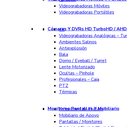
Videograbadoras Móviles
Videograbadoras Portátiles
Cámaras Y DVRs HD TurboHD / AHD 
4K
Videograbadoras Analógicas – Tu
Ambientes Salinos
Antiexplosión
Bala
Domo / Eyeball / Turret
Lente Motorizado
Ocultas – Pinhole
Profesionales – Caja
PTZ
Térmicas
Monitores Pantallas Y Mobiliario
Estaciones de Trabajo
Mobiliario de Apoyo
Pantallas / Monitores