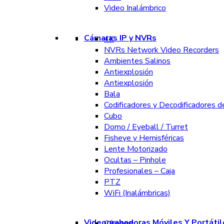
Video Inalámbrico
Cámaras IP y NVRs
4K
NVRs Network Video Recorders
Ambientes Salinos
Antiexplosión
Antiexplosión
Bala
Codificadores y Decodificadores d
Cubo
Domo / Eyeball / Turret
Fisheye y Hemisféricas
Lente Motorizado
Ocultas – Pinhole
Profesionales – Caja
PTZ
WiFi (Inalámbricas)
Videograbadoras Móviles Y Portátil
Cámaras