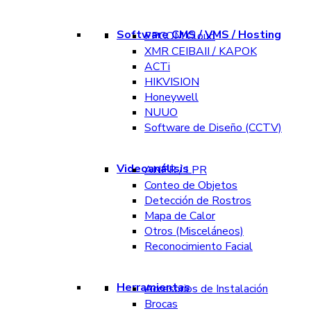
Software CMS / VMS / Hosting
EPCOM Cloud
XMR CEIBAII / KAPOK
ACTi
HIKVISION
Honeywell
NUUO
Software de Diseño (CCTV)
Videoanálisis
ANPR / LPR
Conteo de Objetos
Detección de Rostros
Mapa de Calor
Otros (Misceláneos)
Reconocimiento Facial
Herramientas
Accesorios de Instalación
Brocas