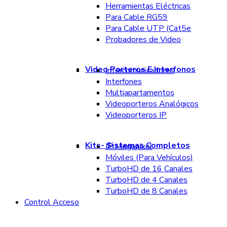
Herramientas Eléctricas
Para Cable RG59
Para Cable UTP (Cat5e
Probadores de Video
Video Porteros E Interfonos
Intercomunicadores
Interfones
Multiapartamentos
Videoporteros Analógicos
Videoporteros IP
Kits- Sistemas Completos
IP Megapixel
Móviles (Para Vehículos)
TurboHD de 16 Canales
TurboHD de 4 Canales
TurboHD de 8 Canales
Control Acceso