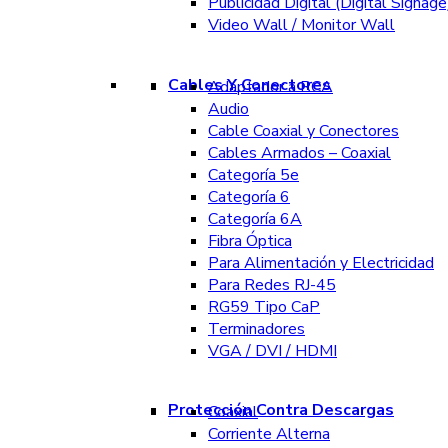
Publicidad Digital (Digital Signage
Video Wall / Monitor Wall
Cables Y Conectores
Adaptador a RCA
Audio
Cable Coaxial y Conectores
Cables Armados – Coaxial
Categoría 5e
Categoría 6
Categoría 6A
Fibra Óptica
Para Alimentación y Electricidad
Para Redes RJ-45
RG59 Tipo CaP
Terminadores
VGA / DVI / HDMI
Protección Contra Descargas
Coaxial
Corriente Alterna