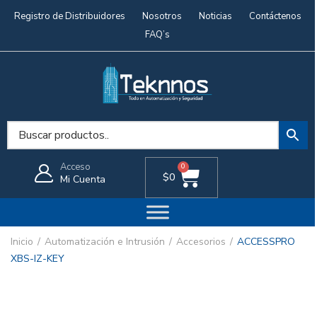
Registro de Distribuidores
Nosotros
Noticias
Contáctenos
FAQ’s
Acceso
0
$
0
Mi Cuenta
Inicio
Automatización e Intrusión
Accesorios
ACCESSPRO
XBS-IZ-KEY