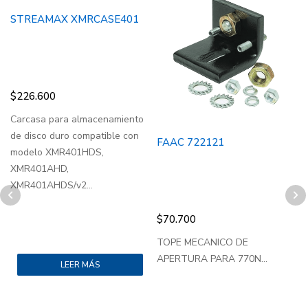
STREAMAX XMRCASE401
$
226.600
Carcasa para almacenamiento
K
de disco duro compatible con
1
FAAC 722121
modelo XMR401HDS,
XMR401AHD,
XMR401AHDS/v2...
$
70.700
TOPE MECANICO DE
APERTURA PARA 770N...
LEER MÁS