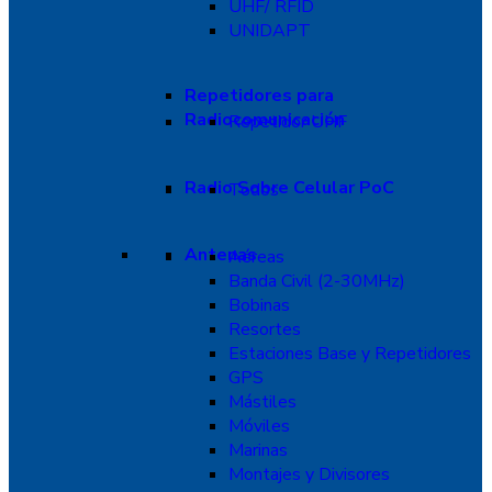
UHF/ RFID
UNIDAPT
Repetidores para
Radiocomunicación
Repetidor UHF
Radio Sobre Celular PoC
Todos
Antenas
Aéreas
Banda Civil (2-30MHz)
Bobinas
Resortes
Estaciones Base y Repetidores
GPS
Mástiles
Móviles
Marinas
Montajes y Divisores