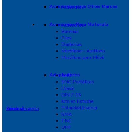
Accesorios para Otras Marcas
Accesorios
Accesorios Para Motorola
Accesorios
Baterías
Clips
Diademas
Micrófono – Audifono
Micrófono para Móvil
Adaptadores
BNC
BNC-Portátiles
Chasís
DIN 7-16
Kits en Estuche
Polaridad Inversa
Leer más
Leer más
Leer más
Añadir al carrito
Leer más
Añadir al carrito
SMA
TNC
UHF