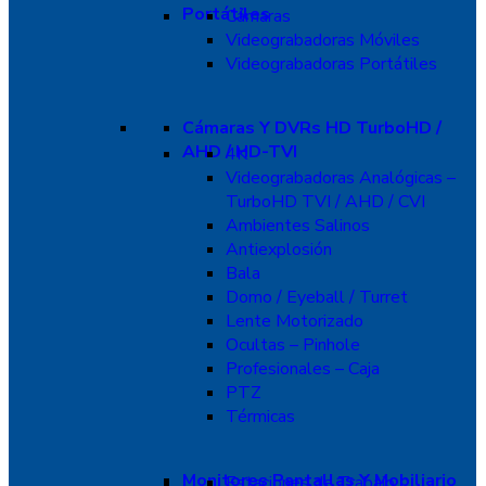
Portátiles
Cámaras
Videograbadoras Móviles
Videograbadoras Portátiles
Cámaras Y DVRs HD TurboHD /
AHD / HD-TVI
4K
Videograbadoras Analógicas –
TurboHD TVI / AHD / CVI
Ambientes Salinos
Antiexplosión
Bala
Domo / Eyeball / Turret
Lente Motorizado
Ocultas – Pinhole
Profesionales – Caja
PTZ
Térmicas
Monitores Pantallas Y Mobiliario
Estaciones de Trabajo