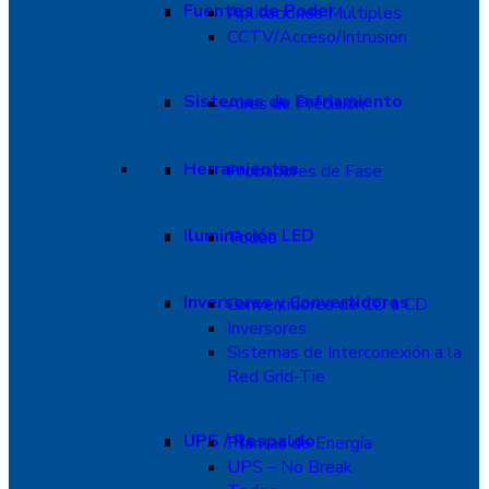
Fuentes de Poder
Aplicaciones Múltiples
CCTV/Acceso/Intrusion
Sistemas de Enfriamiento
Aires de Precisión
Herramientas
Probadores de Fase
Iluminación LED
Todos
Inversores y Convertidores
Convertidores de CD a CD
Inversores
Sistemas de Interconexión a la
Red Grid-Tie
UPS / Respaldo
Plantas de Energía
UPS – No Break