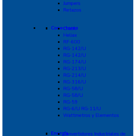
Jumpers
Retazos
Conectores
Chasís
Heliax
RF-600
RG-142/U
RG-142/U
RG-174/U
RG-213/U
RG-214/U
RG-316/U
RG-58/U
RG-58/U
RG-59
RG-6/U RG-11/U
Wattmetros y Elementos
Energía
Convertidores Industriales de