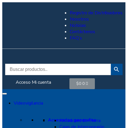
Registro de Distribuidores
Nosotros
Noticias
Contáctenos
FAQ’s
Acceso
Mi cuenta
$
0
0
Videovigilancia
Accesorios generales
Aisladores de Tierra
Cajas de Interconexión