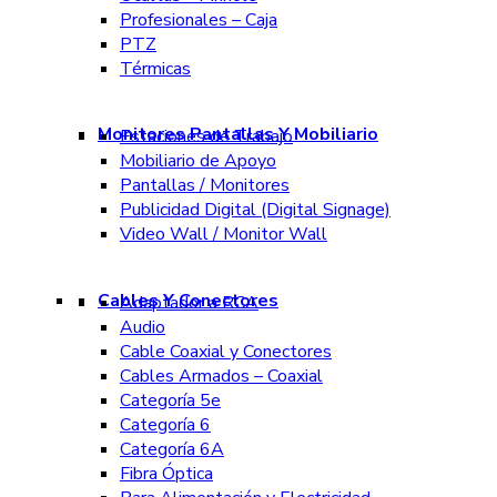
Profesionales – Caja
PTZ
Térmicas
Monitores Pantallas Y Mobiliario
Estaciones de Trabajo
Mobiliario de Apoyo
Pantallas / Monitores
Publicidad Digital (Digital Signage)
Video Wall / Monitor Wall
Cables Y Conectores
Adaptador a RCA
Audio
Cable Coaxial y Conectores
Cables Armados – Coaxial
Categoría 5e
Categoría 6
Categoría 6A
Fibra Óptica