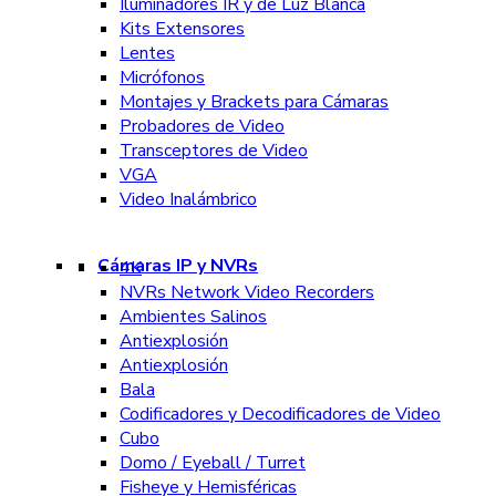
Iluminadores IR y de Luz Blanca
Kits Extensores
Lentes
Micrófonos
Montajes y Brackets para Cámaras
Probadores de Video
Transceptores de Video
VGA
Video Inalámbrico
Cámaras IP y NVRs
4K
NVRs Network Video Recorders
Ambientes Salinos
Antiexplosión
Antiexplosión
Bala
Codificadores y Decodificadores de Video
Cubo
Domo / Eyeball / Turret
Fisheye y Hemisféricas