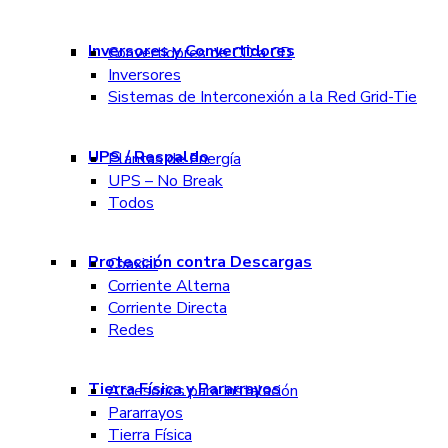
Inversores y Convertidores
Convertidores de CD a CD
Inversores
Sistemas de Interconexión a la Red Grid-Tie
UPS / Respaldo
Plantas de Energía
UPS – No Break
Todos
Protección contra Descargas
Coaxial
Corriente Alterna
Corriente Directa
Redes
Tierra Física y Pararrayos
Accesorios para Instalación
Pararrayos
Tierra Física