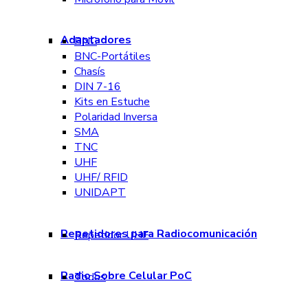
Adaptadores
BNC
BNC-Portátiles
Chasís
DIN 7-16
Kits en Estuche
Polaridad Inversa
SMA
TNC
UHF
UHF/ RFID
UNIDAPT
Repetidores para Radiocomunicación
Repetidor UHF
Radio Sobre Celular PoC
Todos