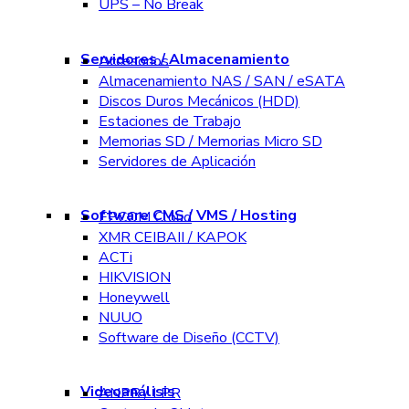
UPS – No Break
Servidores / Almacenamiento
Accesorios
Almacenamiento NAS / SAN / eSATA
Discos Duros Mecánicos (HDD)
Estaciones de Trabajo
Memorias SD / Memorias Micro SD
Servidores de Aplicación
Software CMS / VMS / Hosting
EPCOM Cloud
XMR CEIBAII / KAPOK
ACTi
HIKVISION
Honeywell
NUUO
Software de Diseño (CCTV)
Videoanálisis
ANPR / LPR