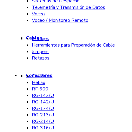
Sistemas de Despacho
Telemetría y Transmisión de Datos
Voceo
Voceo / Monitoreo Remoto
Cables
Herrajes
Herramientas para Preparación de Cable
Jumpers
Retazos
Conectores
Chasís
Heliax
RF-600
RG-142/U
RG-142/U
RG-174/U
RG-213/U
RG-214/U
RG-316/U