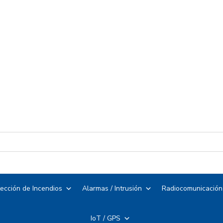
ección de Incendios
Alarmas / Intrusión
Radiocomunicación
IoT / GPS