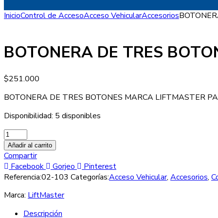
Inicio
Control de Acceso
Acceso Vehicular
Accesorios
BOTONERA
BOTONERA DE TRES BOTON
$
251.000
BOTONERA DE TRES BOTONES MARCA LIFTMASTER PARA
Disponibilidad:
5 disponibles
BOTONERA
DE
Añadir al carrito
TRES
Compartir
BOTONES
Facebook
Gorjeo
Pinterest
MARCA
Referencia:
02-103
Categorías:
Acceso Vehicular
,
Accesorios
,
C
LIFTMASTER
Marca:
LiftMaster
02-
103
Descripción