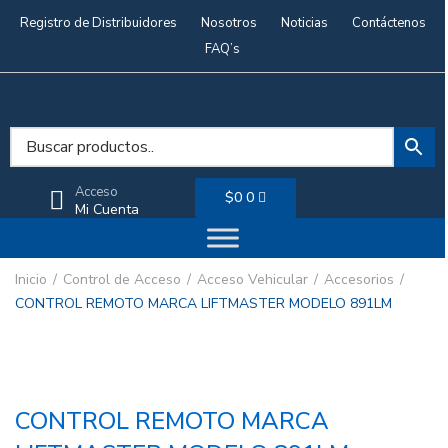
Registro de Distribuidores
Nosotros
Noticias
Contáctenos
FAQ’s
Acceso
$
0
0
Mi Cuenta
Inicio
Control de Acceso
Acceso Vehicular
Accesorios
CONTROL REMOTO MARCA LIFTMASTER MODELO 891LM
CONTROL REMOTO MARCA