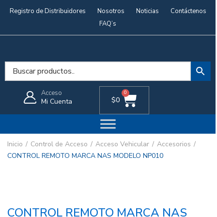
Registro de Distribuidores
Nosotros
Noticias
Contáctenos
FAQ’s
Acceso
0
$
0
Mi Cuenta
Inicio
Control de Acceso
Acceso Vehicular
Accesorios
CONTROL REMOTO MARCA NAS MODELO NP010
CONTROL REMOTO MARCA NAS