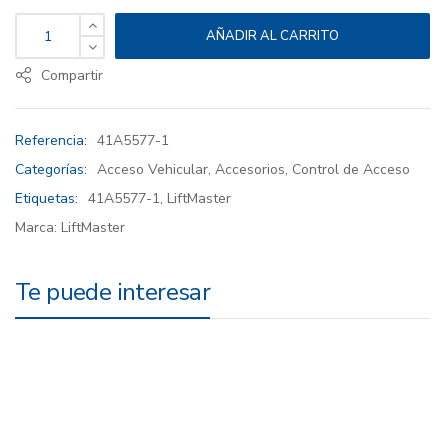
PULSADOR SENCILLO MARCA LIFTMASTER 41A5577-1 cantidad
AÑADIR AL CARRITO
Compartir
Referencia:
41A5577-1
Categorías:
Acceso Vehicular
,
Accesorios
,
Control de Acceso
Etiquetas:
41A5577-1
,
LiftMaster
Marca:
LiftMaster
Te puede interesar