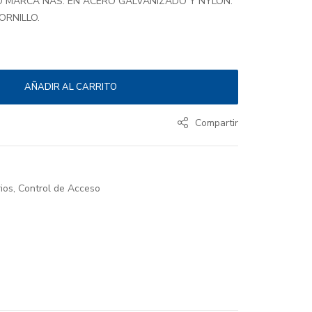
O MARCA NAS. EN ACERO GALVANIZADO Y NYLON.
ORNILLO.
AÑADIR AL CARRITO
Compartir
ios
,
Control de Acceso