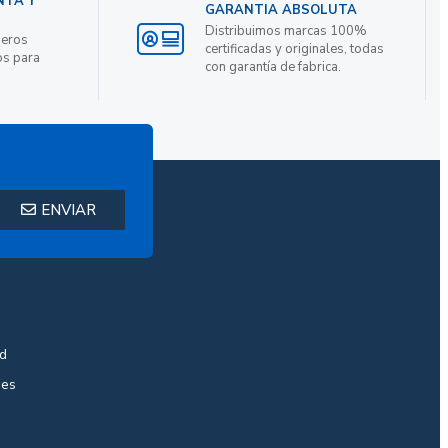
NTA Y
GARANTIA ABSOLUTA
Distribuimos marcas 100%
ieros
certificadas y originales, todas
os para
con garantía de fabrica.
ENVIAR
ad
nes