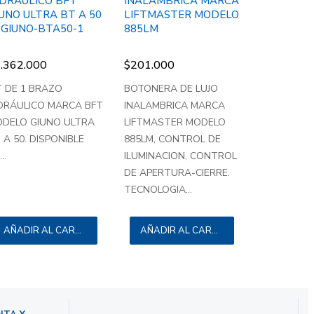
IDRÁULICO BFT
INALAMBRICA MARCA
UNO ULTRA BT A 50
LIFTMASTER MODELO
1GIUNO-BTA50-1
885LM
.362.000
$
201.000
T DE 1 BRAZO
BOTONERA DE LUJO
DRÁULICO MARCA BFT
INALAMBRICA MARCA
DELO GIUNO ULTRA
LIFTMASTER MODELO
 A 50. DISPONIBLE
885LM, CONTROL DE
..
ILUMINACION, CONTROL
DE APERTURA-CIERRE.
TECNOLOGIA...
AÑADIR AL CARRITO
AÑADIR AL CARRITO