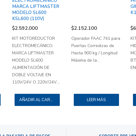
ELECTROMECÁNICO
H
MARCA LIFTMASTER
GI
MODELO SL600
K
KSL600 (110V)
$
2.592.000
$
2.152.100
$
6
KIT MOTOREDUCTOR
Operador FAAC 741 para
KI
ELECTROMECÁNICO
Puertas Corredizas de
HI
MARCA LIFTMASTER
Hasta 900 kg / Longitud
MO
MODELO SL600.
Máxima de la...
BT
ALIMENTACIÓN DE
EN.
DOBLE VOLTAJE EN
110V/24V O 220V/24V....
AÑADIR AL CARRITO
LEER MÁS