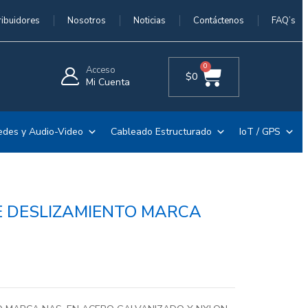
ribuidores
Nosotros
Noticias
Contáctenos
FAQ’s
0
Acceso
$
0
Mi Cuenta
edes y Audio-Video
Cableado Estructurado
IoT / GPS
E DESLIZAMIENTO MARCA