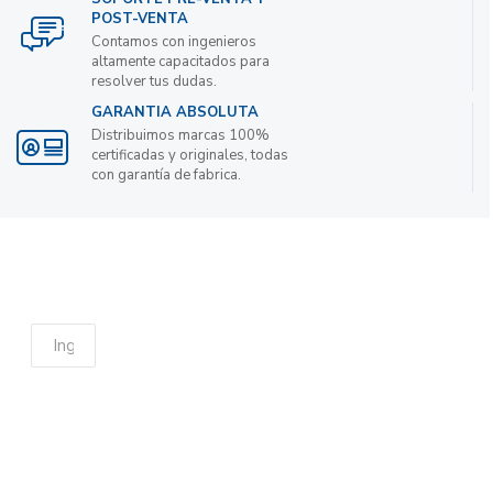
POST-VENTA
Contamos con ingenieros
altamente capacitados para
resolver tus dudas.
GARANTIA ABSOLUTA
Distribuimos marcas 100%
certificadas y originales, todas
con garantía de fabrica.
Suscribete a nuestro boletin de noticias para
obtener descuentos
ENVIAR
Contáctanos