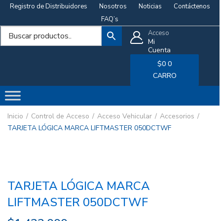
Registro de Distribuidores
Nosotros
Noticias
Contáctenos
FAQ’s
Acceso
Mi
Cuenta
$
0
0
CARRO
Inicio
Control de Acceso
Acceso Vehicular
Accesorios
TARJETA LÓGICA MARCA LIFTMASTER 050DCTWF
TARJETA LÓGICA MARCA
LIFTMASTER 050DCTWF