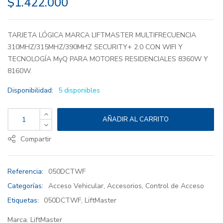
$
1.422.000
TARJETA LÓGICA MARCA LIFTMASTER MULTIFRECUENCIA
310MHZ/315MHZ/390MHZ SECURITY+ 2.0 CON WIFI Y
TECNOLOGÍA MyQ PARA MOTORES RESIDENCIALES 8360W Y
8160W.
Disponibilidad:
5 disponibles
TARJETA LÓGICA MARCA LIFTMASTER 050DCTWF cantidad
AÑADIR AL CARRITO
Compartir
Referencia:
050DCTWF
Categorías:
Acceso Vehicular
,
Accesorios
,
Control de Acceso
Etiquetas:
050DCTWF
,
LiftMaster
Marca:
LiftMaster