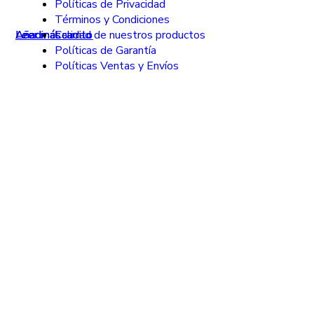
Políticas de Privacidad
Términos y Condiciones
Añadir al carrito
Leer más
Añadir al carrito
Añadir al carrito
Leer más
Leer más
Calidad de nuestros productos
Políticas de Garantía
Políticas Ventas y Envíos