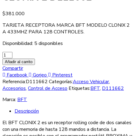
$
381.000
TARJETA RECEPTORA MARCA BFT MODELO CLONIX 2
A 433MHZ PARA 128 CONTROLES.
Disponibilidad:
5 disponibles
Añadir al carrito
Compartir
Facebook
Gorjeo
Pinterest
Referencia:
D111662
Categorías:
Acceso Vehicular
,
Accesorios
,
Control de Acceso
Etiquetas:
BFT
,
D111662
Marca:
BFT
Descripción
El BFT CLONIX 2 es un receptor rolling code de dos canales
con una memoria de hasta 128 mandos a distancia. La
clonación es posible con el programador portátil PROXIMA y