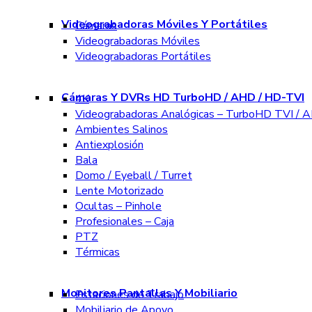
Videograbadoras Móviles Y Portátiles
Cámaras
Videograbadoras Móviles
Videograbadoras Portátiles
Cámaras Y DVRs HD TurboHD / AHD / HD-TVI
4K
Videograbadoras Analógicas – TurboHD TVI / A
Ambientes Salinos
Antiexplosión
Bala
Domo / Eyeball / Turret
Lente Motorizado
Ocultas – Pinhole
Profesionales – Caja
PTZ
Térmicas
Monitores Pantallas Y Mobiliario
Estaciones de Trabajo
Mobiliario de Apoyo