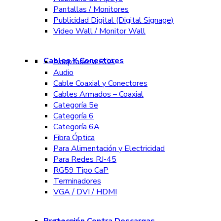
Pantallas / Monitores
Publicidad Digital (Digital Signage)
Video Wall / Monitor Wall
Cables Y Conectores
Adaptador a RCA
Audio
Cable Coaxial y Conectores
Cables Armados – Coaxial
Categoría 5e
Categoría 6
Categoría 6A
Fibra Óptica
Para Alimentación y Electricidad
Para Redes RJ-45
RG59 Tipo CaP
Terminadores
VGA / DVI / HDMI
Protección Contra Descargas