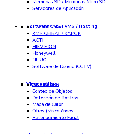
Memorias SD / Memorias Micro SD
Servidores de Aplicación
Software CMS / VMS / Hosting
EPCOM Cloud
XMR CEIBAII / KAPOK
ACTi
HIKVISION
Honeywell
NUUO
Software de Diseño (CCTV)
Videoanálisis
ANPR / LPR
Conteo de Objetos
Detección de Rostros
Mapa de Calor
Otros (Misceláneos)
Reconocimiento Facial