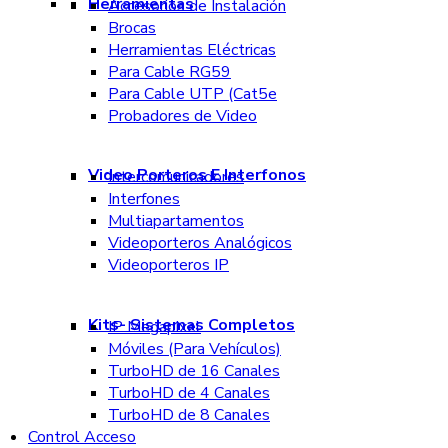
Herramientas
Accesorios de Instalación
Brocas
Herramientas Eléctricas
Para Cable RG59
Para Cable UTP (Cat5e
Probadores de Video
Video Porteros E Interfonos
Intercomunicadores
Interfones
Multiapartamentos
Videoporteros Analógicos
Videoporteros IP
Kits- Sistemas Completos
IP Megapixel
Móviles (Para Vehículos)
TurboHD de 16 Canales
TurboHD de 4 Canales
TurboHD de 8 Canales
Control Acceso