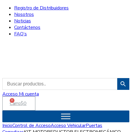
Registro de Distribuidores
Nosotros
Noticias
Contáctenos
FAQ’s
Acceso
Mi cuenta
0
Carro
$
0
Inicio
Control de Acceso
Acceso Vehicular
Puertas