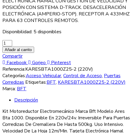
ELECTRÓNICA HAMAL CON GESTIÓN DE VELOCIDAD Y
POSICIÓN CON SISTEMA D-TRACK. DESACELERACIÓN
ELECTRÓNICA (AMPERIO-STOP). RECEPTOR A 433MHZ
PARA 63 CONTROLES REMOTOS.
Disponibilidad:
5 disponibles
KIT
MOTOREDUCTOR
Añadir al carrito
ELECTROMECÁNICO
Compartir
BFT
Facebook
Gorjeo
Pinterest
ARES
Referencia:
KARESBTA1000Z25-2 (220V)
BTA
Categorías:
Acceso Vehicular
,
Control de Acceso
,
Puertas
1000
Corredizas
Etiquetas:
BFT
,
KARESBTA1000Z25-2 (220V)
KARESBTA1000Z25-
Marca:
BFT
2
Descripción
cantidad
Kit Motoreductor Electromecánico Marca Bft Modelo Ares
Bta 1000. Disponible En 220v/24v. Irreversible Para Puertas
Corredizas De Cremallera De Hasta 500kg. Uso Intensivo.
Velocidad De La Hoja 12m/Min. Tarjeta Electrónica Hamal