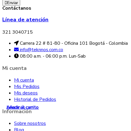
Enviar
Contáctanos
Línea de atención
321 3040715
Carrera 22 # 81-80 - Oficina 101 Bogotá - Colombia
info@teknnos.com.co
08:00 a.m. - 06:00 p.m. Lun-Sab
Mi cuenta
Mi cuenta
Mis Pedidos
Mis deseos
Historial de Pedidos
Añadir al carrito
Leer más
Añadir al carrito
Añadir al carrito
Añadir al carrito
Añadir al carrito
Información
Sobre nosotros
Blog