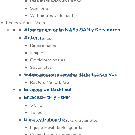
Para Instalación en Campo
Scanners
Wattmetros y Elementos
Redes y Audio-Video
Almacenamiento NAS / SAN y Servidores
Almacenamiento NAS / SAN
Antenas
Accesorios
Direccionales
Jumpers
Omnidireccionales
Sectoriales
Cobertura para Celular 4G LTE, 3G y Voz
Amplificadores de Señal Celular (AdSC)
Routers 4G (LTE)/3G
Enlaces de Backhaul
Todos
Enlaces PtP y PtMP
2.4 GHz
5 GHz
Todos
Racks y Gabinetes
Accesorios para Racks y Gabinetes
Equipo Móvil de Resguardo
Gabinetes para Intemperie