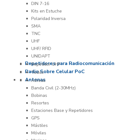
DIN 7-16
Kits en Estuche
Polaridad Inversa
SMA
TNC
UHF
UHF/ RFID
UNIDAPT
Repetidores para Radiocomunicación
Repetidor UHF
Radio Sobre Celular PoC
Todos
Antenas
Aéreas
Banda Civil (2-30MHz)
Bobinas
Resortes
Estaciones Base y Repetidores
GPS
Mástiles
Móviles