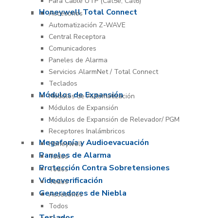
Para Cable UTP (Cat5e, Cat6)
Honeywell Total Connect
Accesorios
Automatización Z-WAVE
Central Receptora
Comunicadores
Paneles de Alarma
Servicios AlarmNet / Total Connect
Teclados
Módulos de Expansión
Módulos de Automatización
Módulos de Expansión
Módulos de Expansión de Relevador/ PGM
Receptores Inalámbricos
Megafonía y Audioevacuación
Honeywell
Paneles de Alarma
Todos
Protección Contra Sobretensiones
Todos
Videoverificación
Todos
Generadores de Niebla
Accesorios
Todos
Teclados