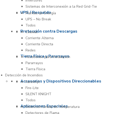
Inversores
Sistemas de Interconexión a la Red Grid-Tie
UPS / Respaldo
Plantas de Energía
UPS – No Break
Todos
Protección contra Descargas
Coaxial
Corriente Alterna
Corriente Directa
Redes
Tierra Física y Pararrayos
Accesorios para Instalación
Pararrayos
Tierra Física
Detección de Incendios
Accesorios y Dispositivos Direccionables
Farenhyt
Fire-Lite
SILENT KNIGHT
Todos
Aplicaciones Especiales
Detección Lineal de Temperatura
Detectores de Flama