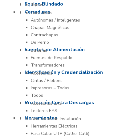
Equipo Blindado
Todos
Cerraduras
Accesorios
Autónomas / Inteligentes
Chapas Magnéticas
Contrachapas
De Perno
Fuentes de Alimentación
Baterías
Fuentes de Respaldo
Transformadores
Identificación y Credencialización
Accesorios
Cintas / Ribbons
Impresoras – Todas
Todos
Protección Contra Descargas
Accesorios EAS
Lectores EAS
Herramientas
Accesorios de Instalación
Herramientas Eléctricas
Para Cable UTP (Cat5e, Cat6)