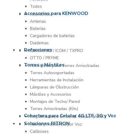
Todos
Accesorios para KENWOOD
Accesorios
Antenas
Baterías
Cargadores de baterías
Diademas
Refacciones
KENWOOD / ICOM / TXPRO
OTTO / PRYME
Torres y Mástiles
Accesorios para Torres Arriostradas
Torres Autosoportadas
Herramientas de Instalación
Lámparas de Obstrucción
Mástiles y Accesorios
Montajes de Techo/ Pared
Torres Arriostradas (Kits)
Cobertura para Celular 4G LTE, 3G y Voz
Amplificadores de Señal Celular (AdSC)
Soluciones RITRON
Alerta y Asistencia por Voz
Callboxes