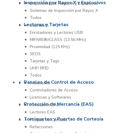
Inspección por Rayos X y Explosivos
Inspección por Rayos X y Explosivos
Sistemas de Inspección por Rayos X
Todos
Lectoras y Tarjetas
Bluetooth
Enroladores y Lectores USB
MIFARE®/iCLASS (13.56 MHz)
Proximidad (125 KHz)
SEOS
Tarjetas y Tags
UHF/ RFID
Todos
Paneles de Control de Acceso
Accesorios
Controladores de Acceso
Licencias y Softwares
Protección de Mercancía (EAS)
Accesorios EAS
Lectores EAS
Torniquetes y Puertas de Cortesía
Puertas de Cortesía
Refacciones