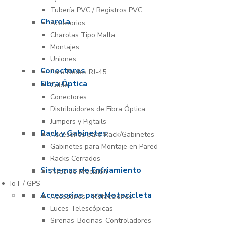
Tubería PVC / Registros PVC
Charola
Accesorios
Charolas Tipo Malla
Montajes
Uniones
Conectores
Para Redes RJ-45
Fibra Óptica
Cable
Conectores
Distribuidores de Fibra Óptica
Jumpers y Pigtails
Rack y Gabinetes
Accesorios para Rack/Gabinetes
Gabinetes para Montaje en Pared
Racks Cerrados
Sistemas de Enfriamiento
Aires de Precisión
IoT / GPS
Accesorios para Motocicleta
Accesorios – Refacciones
Luces Telescópicas
Sirenas-Bocinas-Controladores