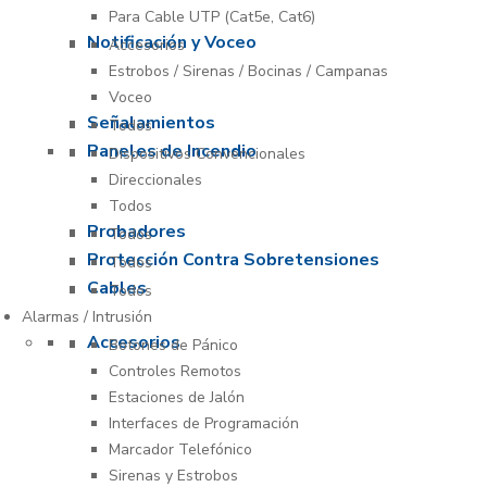
Para Cable UTP (Cat5e, Cat6)
Notificación y Voceo
Accesorios
Estrobos / Sirenas / Bocinas / Campanas
Voceo
Señalamientos
Todos
Paneles de Incendio
Dispositivos Convencionales
Direccionales
Todos
Probadores
Todos
Protección Contra Sobretensiones
Todos
Cables
Todos
Alarmas / Intrusión
Accesorios
Botones de Pánico
Controles Remotos
Estaciones de Jalón
Interfaces de Programación
Marcador Telefónico
Sirenas y Estrobos