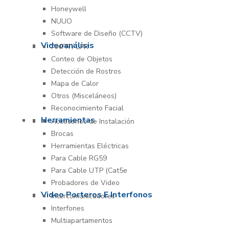
Honeywell
NUUO
Software de Diseño (CCTV)
Videoanálisis
ANPR / LPR
Conteo de Objetos
Detección de Rostros
Mapa de Calor
Otros (Misceláneos)
Reconocimiento Facial
Herramientas
Accesorios de Instalación
Brocas
Herramientas Eléctricas
Para Cable RG59
Para Cable UTP (Cat5e
Probadores de Video
Video Porteros E Interfonos
Intercomunicadores
Interfones
Multiapartamentos