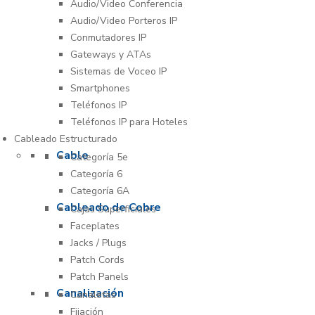
Audio/Video Conferencia
Audio/Video Porteros IP
Conmutadores IP
Gateways y ATAs
Sistemas de Voceo IP
Smartphones
Teléfonos IP
Teléfonos IP para Hoteles
Cableado Estructurado
Cable
Categoría 5e
Categoría 6
Categoría 6A
Cableado de Cobre
Cajas Superficiales
Faceplates
Jacks / Plugs
Patch Cords
Patch Panels
Canalización
Canaletas
Fijación