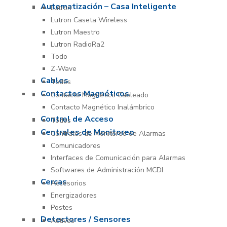
Automatización – Casa Inteligente
Lutron
Lutron Caseta Wireless
Lutron Maestro
Lutron RadioRa2
Todo
Z-Wave
Cables
Todos
Contactos Magnéticos
Contacto Magnético Cableado
Contacto Magnético Inalámbrico
Control de Acceso
Todos
Centrales de Monitoreo
Centrales de Monitoreo de Alarmas
Comunicadores
Interfaces de Comunicación para Alarmas
Softwares de Administración MCDI
Cercas
Accesorios
Energizadores
Postes
Detectores / Sensores
Activos