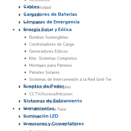
Cables
Electricidad
Cargadores de Baterías
Todos
Lámparas de Emergencia
Todos
Energía Solar y Eólica
Accesorios
Bombas Sumergibles
Controladores de Carga
Generadores Eólicos
Kits- Sistemas Completos
Montajes para Paneles
Paneles Solares
Sistemas de Interconexión a la Red Grid-Tie
Fuentes de Poder
Aplicaciones Múltiples
CCTV/Acceso/Intrusion
Sistemas de Enfriamiento
Aires de Precisión
Herramientas
Probadores de Fase
Iluminación LED
Todos
Inversores y Convertidores
Convertidores de CD a CD