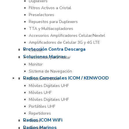
Duplexers
Filtros Activos a Cristal
Preselectores
Repuestos para Duplexers
TTA y Multiacopladores
Accesorios Amplificadores Celular/Nextel
Amplificadores de Celular 3G y 4G LTE
Protección Contra Descarga
Coaxial
Soluciones Marinas
Accesorios para Radar
Monitor
Sistema de Navegación
Radios Comerciales ICOM / KENWOOD
Estaciones Base
Móviles Digitales UHF
Móviles UHF
Móviles Digitales UHF
Portátiles UHF
Repetidores
Radios ICOM WiFi
Todos
Radios Marinos
Portátiles