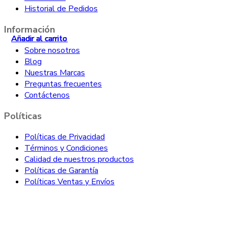
Historial de Pedidos
Información
Añadir al carrito
Añadir al carrito
Añadir al carrito
Añadir al carrito
Añadir al carrito
Añadir al carrito
Sobre nosotros
Blog
Nuestras Marcas
Preguntas frecuentes
Contáctenos
Políticas
Políticas de Privacidad
Términos y Condiciones
Calidad de nuestros productos
Políticas de Garantía
Políticas Ventas y Envíos