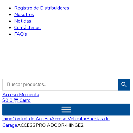
Registro de Distribuidores
Nosotros
Noticias
Contáctenos
FAQ’s
Acceso
Mi cuenta
$
0
0
Carro
Inicio
Control de Acceso
Acceso Vehicular
Puertas de
Garage
ACCESSPRO ADOOR-HINGE2