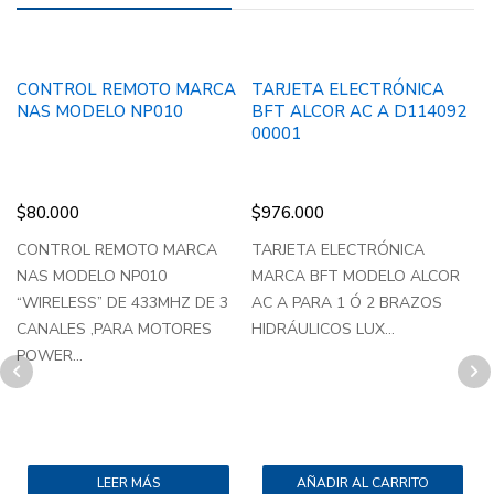
CONTROL REMOTO MARCA
TARJETA ELECTRÓNICA
NAS MODELO NP010
BFT ALCOR AC A D114092
00001
$
80.000
$
976.000
CONTROL REMOTO MARCA
TARJETA ELECTRÓNICA
B
NAS MODELO NP010
MARCA BFT MODELO ALCOR
I
“WIRELESS” DE 433MHZ DE 3
AC A PARA 1 Ó 2 BRAZOS
i
CANALES ,PARA MOTORES
HIDRÁULICOS LUX...
POWER...
LEER MÁS
AÑADIR AL CARRITO