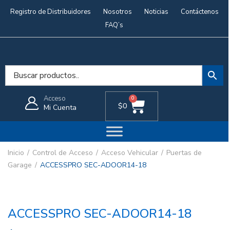
Registro de Distribuidores
Nosotros
Noticias
Contáctenos
FAQ’s
Acceso
0
$
0
Mi Cuenta
Inicio
Control de Acceso
Acceso Vehicular
Puertas de
Garage
ACCESSPRO SEC-ADOOR14-18
ACCESSPRO SEC-ADOOR14-18