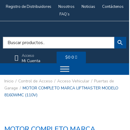
Registro de Distribuidores
Nosotros
Noticias
Contáctenos
FAQ’s
Acceso
$
0
0
Mi Cuenta
Inicio
Control de Acceso
Acceso Vehicular
Puertas de
Garage
MOTOR COMPLETO MARCA LIFTMASTER MODELO
8160WMC (110V)
MOTOR COMPLETO MARCA