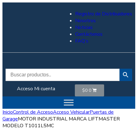
Registro de Distribuidores
Nosotros
Noticias
Contáctenos
FAQ’s
Acceso
Mi cuenta
$
0
0
Inicio
Control de Acceso
Acceso Vehicular
Puertas de
Garage
MOTOR INDUSTRIAL MARCA LIFTMASTER
MODELO T1011L5MC