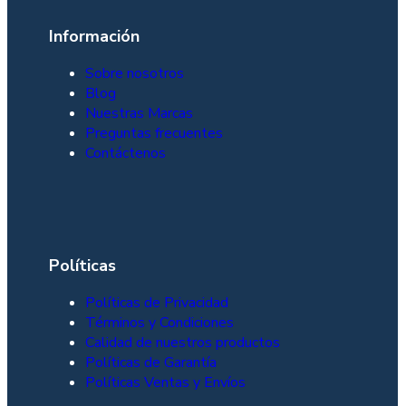
Información
Sobre nosotros
Blog
Nuestras Marcas
Preguntas frecuentes
Contáctenos
Políticas
Políticas de Privacidad
Términos y Condiciones
Añadir al carrito
Leer más
Leer más
Añadir al carrito
Añadir al carrito
Añadir al carrito
Calidad de nuestros productos
Políticas de Garantía
Políticas Ventas y Envíos