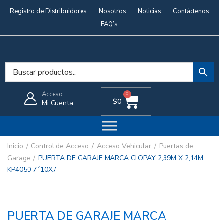
Registro de Distribuidores
Nosotros
Noticias
Contáctenos
FAQ’s
Acceso
0
$
0
Mi Cuenta
Inicio
Control de Acceso
Acceso Vehicular
Puertas de
Garage
PUERTA DE GARAJE MARCA CLOPAY 2,39M X 2,14M
KP4050 7´10X7
PUERTA DE GARAJE MARCA