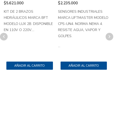
$
5.621.000
$
2.235.000
KIT DE 2 BRAZOS
SENSORES INDUSTRIALES
HIDRÁULICOS MARCA BFT
MARCA LIFTMASTER MODELO
MODELO LUX 2B. DISPONIBLE
CPS-UN4. NORMA NEMA 4.
EN 110V O 220V....
RESISTE AGUA, VAPOR Y
GOLPES.
X
...
..
AÑADIR AL CARRITO
AÑADIR AL CARRITO