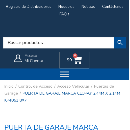
Registro de Distribuidores
Nosotros
Noticias
Contáctenos
FAQ’s
Acceso
0
$
0
Mi Cuenta
Inicio
Control de Acceso
Acceso Vehicular
Puertas de
Garage
PUERTA DE GARAJE MARCA CLOPAY 2,44M X 2,14M
KP4051 8X7
PUERTA DE GARAJE MARCA