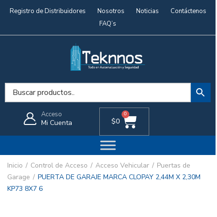
Registro de Distribuidores
Nosotros
Noticias
Contáctenos
FAQ’s
Acceso
0
$
0
Mi Cuenta
Inicio
Control de Acceso
Acceso Vehicular
Puertas de
Garage
PUERTA DE GARAJE MARCA CLOPAY 2,44M X 2,30M
KP73 8X7 6