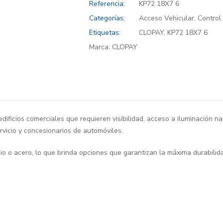
Referencia:
KP72 18X7 6
Categorías:
Acceso Vehicular
,
Control
Etiquetas:
CLOPAY
,
KP72 18X7 6
Marca:
CLOPAY
dificios comerciales que requieren visibilidad, acceso a iluminación n
vicio y concesionarios de automóviles.
o o acero, lo que brinda opciones que garantizan la máxima durabilida