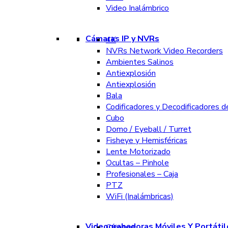
Video Inalámbrico
Cámaras IP y NVRs
4K
NVRs Network Video Recorders
Ambientes Salinos
Antiexplosión
Antiexplosión
Bala
Codificadores y Decodificadores d
Cubo
Domo / Eyeball / Turret
Fisheye y Hemisféricas
Lente Motorizado
Ocultas – Pinhole
Profesionales – Caja
PTZ
WiFi (Inalámbricas)
Videograbadoras Móviles Y Portátil
Cámaras