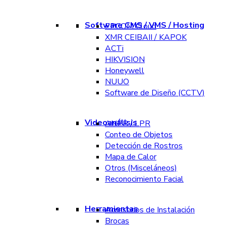
Software CMS / VMS / Hosting
EPCOM Cloud
XMR CEIBAII / KAPOK
ACTi
HIKVISION
Honeywell
NUUO
Software de Diseño (CCTV)
Videoanálisis
ANPR / LPR
Conteo de Objetos
Detección de Rostros
Mapa de Calor
Otros (Misceláneos)
Reconocimiento Facial
Herramientas
Accesorios de Instalación
Brocas