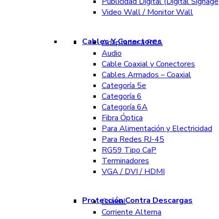
Publicidad Digital (Digital Signage
Video Wall / Monitor Wall
Cables Y Conectores
Adaptador a RCA
Audio
Cable Coaxial y Conectores
Cables Armados – Coaxial
Categoría 5e
Categoría 6
Categoría 6A
Fibra Óptica
Para Alimentación y Electricidad
Para Redes RJ-45
RG59 Tipo CaP
Terminadores
VGA / DVI / HDMI
Protección Contra Descargas
Coaxial
Corriente Alterna