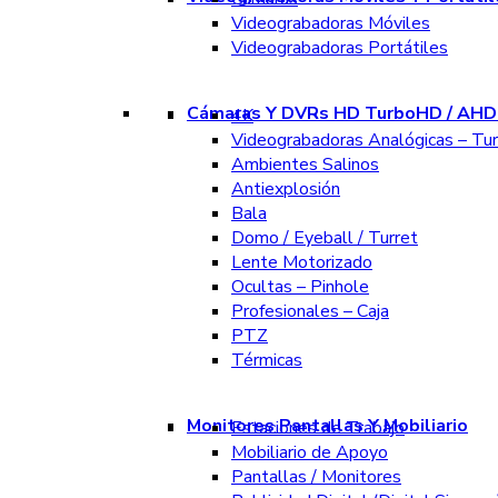
Videograbadoras Móviles
Videograbadoras Portátiles
Cámaras Y DVRs HD TurboHD / AHD 
4K
Videograbadoras Analógicas – Tu
Ambientes Salinos
Antiexplosión
Bala
Domo / Eyeball / Turret
Lente Motorizado
Ocultas – Pinhole
Profesionales – Caja
PTZ
Térmicas
Monitores Pantallas Y Mobiliario
Estaciones de Trabajo
Mobiliario de Apoyo
Pantallas / Monitores