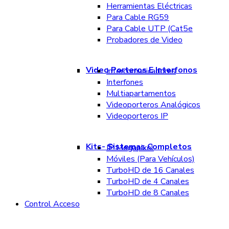
Herramientas Eléctricas
Para Cable RG59
Para Cable UTP (Cat5e
Probadores de Video
Video Porteros E Interfonos
Intercomunicadores
Interfones
Multiapartamentos
Videoporteros Analógicos
Videoporteros IP
Kits- Sistemas Completos
IP Megapixel
Móviles (Para Vehículos)
TurboHD de 16 Canales
TurboHD de 4 Canales
TurboHD de 8 Canales
Control Acceso