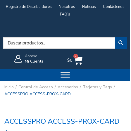
Registro de Distribuidores
Nosotros
Noticias
Contáctenos
FAQ’s
Acceso
0
$
0
Mi Cuenta
Inicio
Control de Acceso
Accesorios
Tarjetas y Tags
ACCESSPRO ACCESS-PROX-CARD
ACCESSPRO ACCESS-PROX-CARD