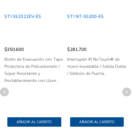
STI SS2322EV-ES
STI NT-SS200-ES
B
$
350.600
$
281.700
Botón de Evacuación con Tapa
Interruptor IR NoTouch® de
R
Protectora de Policarbonato /
Acero Inoxidable / Salida Doble
b
Súper Resistente y
/ Símbolo de Puerta...
Restablecimiento con Llave...
..
AÑADIR AL CARRITO
AÑADIR AL CARRITO