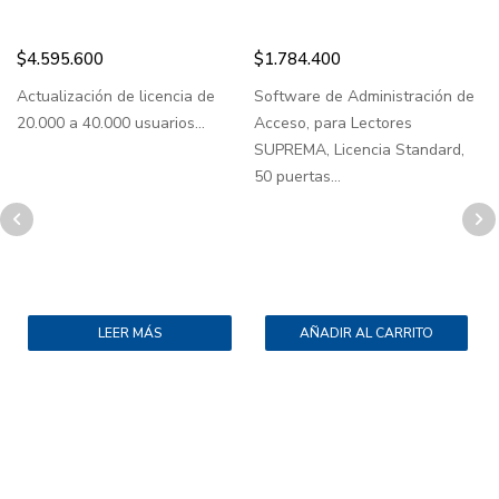
$
4.595.600
$
1.784.400
Actualización de licencia de
Software de Administración de
C
20.000 a 40.000 usuarios...
Acceso, para Lectores
c
SUPREMA, Licencia Standard,
a
50 puertas...
v
LEER MÁS
AÑADIR AL CARRITO