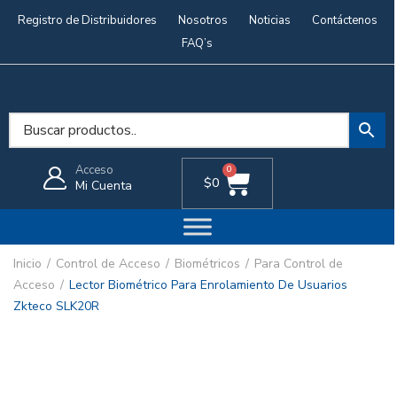
Registro de Distribuidores
Nosotros
Noticias
Contáctenos
FAQ’s
Acceso
0
$
0
Mi Cuenta
Inicio
Control de Acceso
Biométricos
Para Control de
Acceso
Lector Biométrico Para Enrolamiento De Usuarios
Zkteco SLK20R