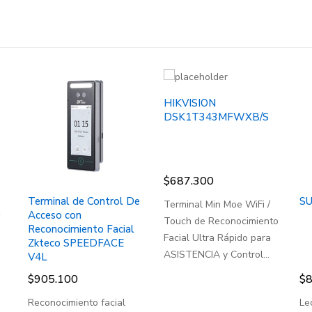
HIKVISION
DSK1T343MFWXB/S
$
687.300
Terminal de Control De
S
Terminal Min Moe WiFi /
0
Acceso con
Touch de Reconocimiento
Reconocimiento Facial
Facial Ultra Rápido para
Zkteco SPEEDFACE
ASISTENCIA y Control...
V4L
$
905.100
$
8
Reconocimiento facial
Le