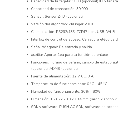
Capacidad de la tarjeta: 5000 (opcional) ID o tarjeta
Capacidad de transacción: 30,000
Sensor: Sensor Z-ID (opcional)
Versión del algoritmo: ZKFinger V10.0
Comunicación: RS232/485, TCP/IP, host USB, Wi-Fi
Interfaz de control de acceso: Cerradura eléctrica 
Señal Wiegand: De entrada y salida
auxiliar Aporte: 1ea para la función de enlace
Funciones: Horario de verano, cambio de estado auto
(opcional), ADMS (opcional)
Fuente de alimentación: 12 V CC, 3 A
Temperatura de funcionamiento: 0 °C – 45 °C
Humedad de funcionamiento: 20% – 80%
Dimensión: 158,5 x 78,0 x 19,4 mm (largo x ancho x 
SDK y software: PUSH AC SDK, software de acces