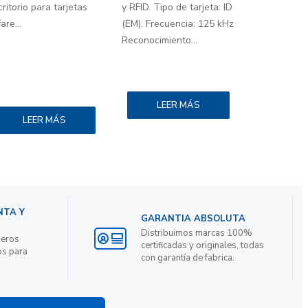
critorio para tarjetas
y RFID. Tipo de tarjeta: ID
are...
(EM), Frecuencia: 125 kHz
Reconocimiento...
LEER MÁS
LEER MÁS
NTA Y
GARANTIA ABSOLUTA
Distribuimos marcas 100%
ieros
certificadas y originales, todas
os para
con garantía de fabrica.