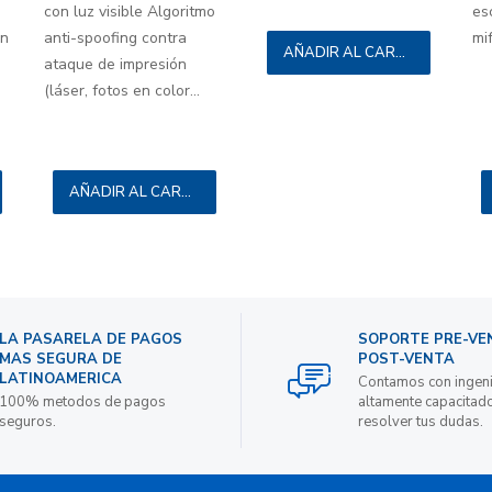
con luz visible Algoritmo
es
ón
anti-spoofing contra
mif
AÑADIR AL CARRITO
ataque de impresión
(láser, fotos en color...
AÑADIR AL CARRITO
LA PASARELA DE PAGOS
SOPORTE PRE-VE
MAS SEGURA DE
POST-VENTA
LATINOAMERICA
Contamos con ingen
100% metodos de pagos
altamente capacitad
seguros.
resolver tus dudas.