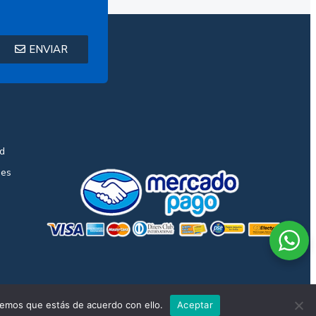
ENVIAR
ad
nes
remos que estás de acuerdo con ello.
Aceptar