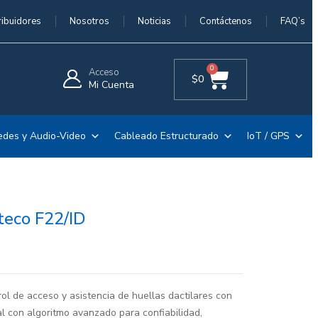
ribuidores
Nosotros
Noticias
Contáctenos
FAQ’s
0
Acceso
$
0
Mi Cuenta
edes y Audio-Video
Cableado Estructurado
IoT / GPS
teco F22/ID
ol de acceso y asistencia de huellas dactilares con
al con algoritmo avanzado para confiabilidad,