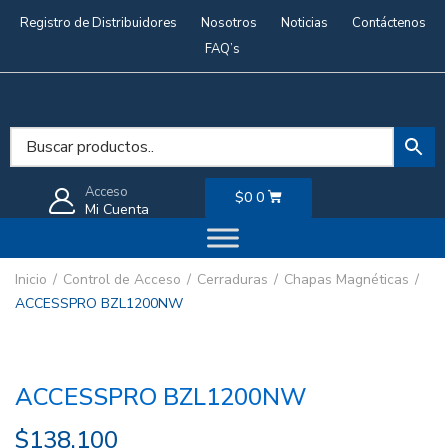
Registro de Distribuidores
Nosotros
Noticias
Contáctenos
FAQ’s
Acceso
$
0
0
Mi Cuenta
Inicio
Control de Acceso
Cerraduras
Chapas Magnéticas
ACCESSPRO BZL1200NW
ACCESSPRO BZL1200NW
$
138.100