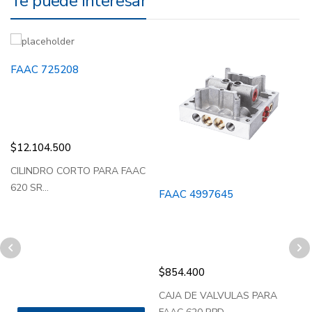
Te puede interesar
FAAC 725208
$
12.104.500
CILINDRO CORTO PARA FAAC
620 SR...
FAAC 4997645
$
854.400
CAJA DE VALVULAS PARA
B