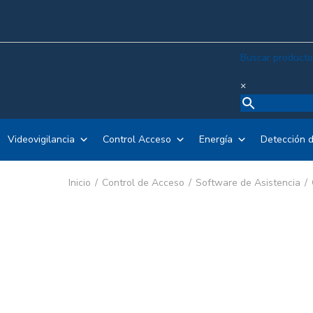
Buscar productos
×
Videovigilancia
Control Acceso
Energía
Detección d
Inicio
Control de Acceso
Software de Asistencia