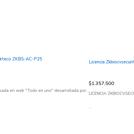
o Zkteco ZKBS-AC-P25
Licencia Zkbiocvsecu
$
1.357.500
sada en web "Todo en uno" desarrollada por...
LICENCIA ZKBIOCVSE
...