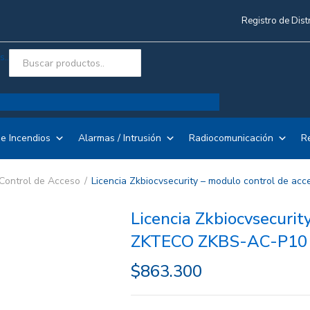
Registro de Dist
..
e Incendios
Alarmas / Intrusión
Radiocomunicación
R
Control de Acceso
Licencia Zkbiocvsecurity – modulo control de 
Licencia Zkbiocvsecurit
ZKTECO ZKBS-AC-P10
$
863.300