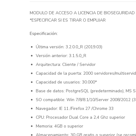
MODULO DE ACCESO A LICENCIA DE BIOSEGURIDAD
*ESPECIFICAR SI ES TIRAR O EMPUJAR
Especificación:
Última versión: 3.2.0.0_R (2019.03)
Versión anterior: 3.1.5.0_R
Arquitectura: Cliente / Servidor
Capacidad de la puerta: 2000 servidores/multiservid
Capacidad de usuarios: 30.000*
Base de datos: PostgreSQL (predeterminado), MS SQ
SO compatible: Win 7/8/8.1/10/Server 2008/2012 (32
Navegador: IE 11 /Firefox 27 /Chrome 33
CPU: Procesador Dual Core a 2,4 Ghz superior
Memoria: 4GB o superior
Almacenamiento: 30 GB gratis o superior (se reco