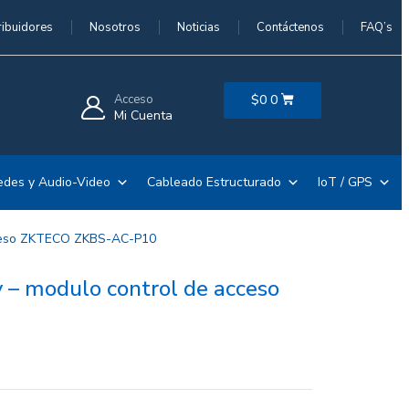
ribuidores
Nosotros
Noticias
Contáctenos
FAQ’s
Acceso
$
0
0
Mi Cuenta
edes y Audio-Video
Cableado Estructurado
IoT / GPS
acceso ZKTECO ZKBS-AC-P10
y – modulo control de acceso