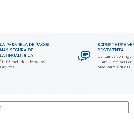
LA PASARELA DE PAGOS
SOPORTE PRE-VE
MAS SEGURA DE
POST-VENTA
LATINOAMERICA
Contamos con ingen
100% metodos de pagos
altamente capacitad
seguros.
resolver tus dudas.
estro boletin de noticias para obtener descuentos