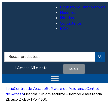
Registro de Distribuidores
Nosotros
Noticias
Contáctenos
FAQ’s
Acceso
Mi cuenta
$
0
0
Inicio
Control de Acceso
Software de Asistencia
Control
de Acceso
Licencia Zkbiocvsecurity – tiempo y asistencia
Zkteco ZKBS-TA-P100