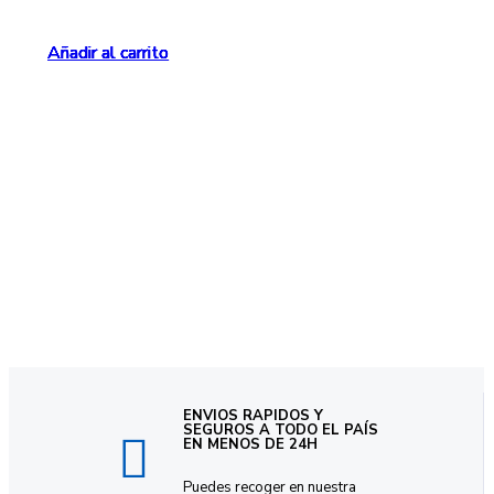
Añadir al carrito
Añadir al carrito
Añadir al carrito
Añadir al carrito
Añadir al carrito
Añadir al carrito
ENVIOS RAPIDOS Y
SEGUROS A TODO EL PAÍS
EN MENOS DE 24H
Puedes recoger en nuestra