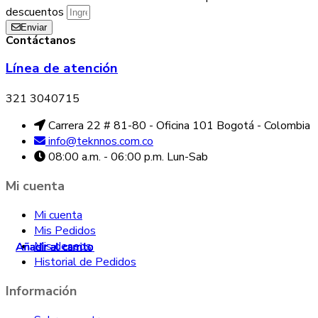
descuentos
Enviar
Contáctanos
Línea de atención
321 3040715
Carrera 22 # 81-80 - Oficina 101 Bogotá - Colombia
info@teknnos.com.co
08:00 a.m. - 06:00 p.m. Lun-Sab
Mi cuenta
Mi cuenta
Mis Pedidos
Mis deseos
Añadir al carrito
Añadir al carrito
Añadir al carrito
Añadir al carrito
Añadir al carrito
Añadir al carrito
Historial de Pedidos
Información