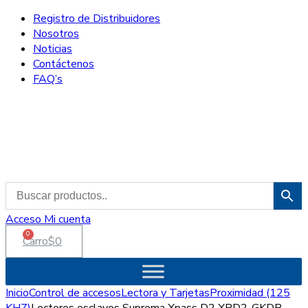
Registro de Distribuidores
Nosotros
Noticias
Contáctenos
FAQ’s
Acceso
Mi cuenta
0
Carro
$
0
Inicio
Control de accesos
Lectora y Tarjetas
Proximidad (125