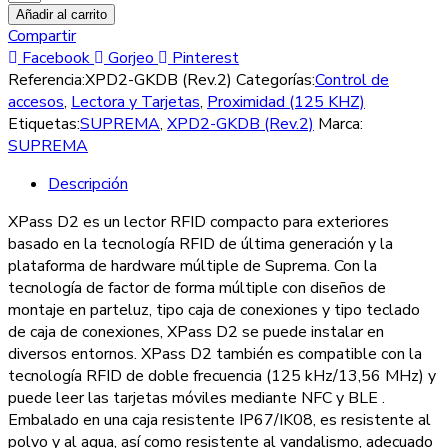
esclavos
Añadir al carrito
Suprema
Compartir
Xpass
Facebook
Gorjeo
Pinterest
D2
Referencia:
XPD2-GKDB (Rev.2)
Categorías:
Control de
XPD2-
accesos
,
Lectora y Tarjetas
,
Proximidad (125 KHZ)
GKDB
Etiquetas:
SUPREMA
,
XPD2-GKDB (Rev.2)
Marca:
(Rev.2)
SUPREMA
cantidad
Descripción
XPass D2 es un lector RFID compacto para exteriores
basado en la tecnología RFID de última generación y la
plataforma de hardware múltiple de Suprema. Con la
tecnología de factor de forma múltiple con diseños de
montaje en parteluz, tipo caja de conexiones y tipo teclado
de caja de conexiones, XPass D2 se puede instalar en
diversos entornos. XPass D2 también es compatible con la
tecnología RFID de doble frecuencia (125 kHz/13,56 MHz) y
puede leer las tarjetas móviles mediante NFC y BLE .
Embalado en una caja resistente IP67/IK08, es resistente al
polvo y al agua, así como resistente al vandalismo, adecuado