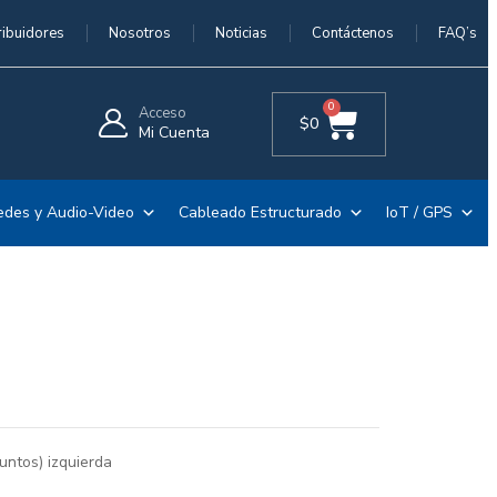
ribuidores
Nosotros
Noticias
Contáctenos
FAQ’s
0
Acceso
$
0
Mi Cuenta
edes y Audio-Video
Cableado Estructurado
IoT / GPS
Puntos) izquierda