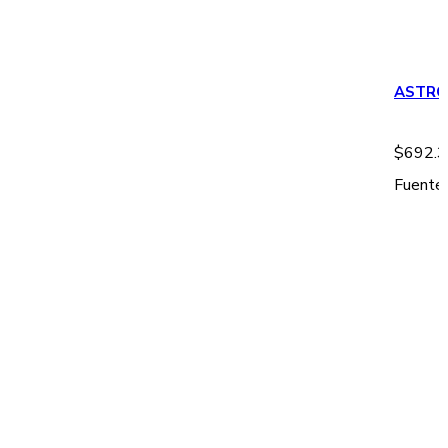
ASTRO
$
692.
Fuente 