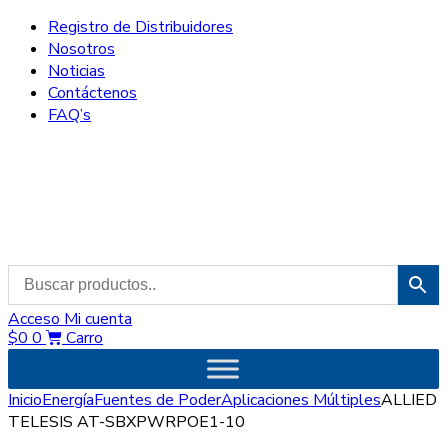
Registro de Distribuidores
Nosotros
Noticias
Contáctenos
FAQ’s
Acceso
Mi cuenta
$
0
0
Carro
Inicio
Energía
Fuentes de Poder
Aplicaciones Múltiples
ALLIED
TELESIS AT-SBXPWRPOE1-10