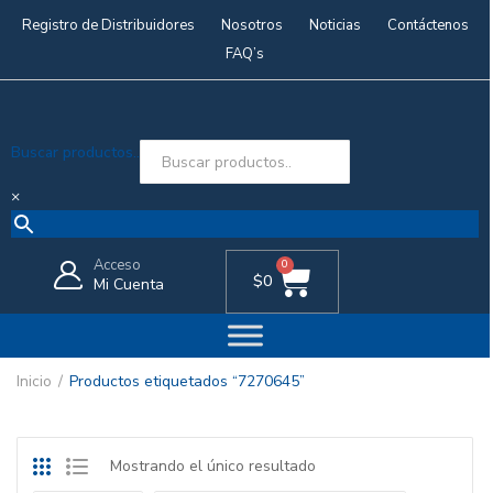
Registro de Distribuidores
Nosotros
Noticias
Contáctenos
FAQ’s
Buscar productos..
×
Acceso
0
$
0
Mi Cuenta
Inicio
Productos etiquetados “7270645”
Mostrando el único resultado