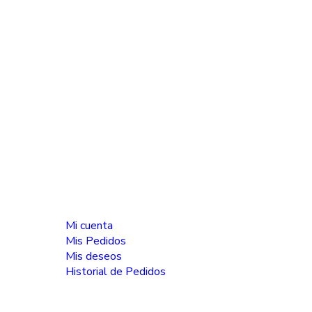
Línea de atención
321 3040715
Carrera 22 # 81-80 - Oficina 101 Bogotá -
Colombia
info@teknnos.com.co
08:00 a.m. - 06:00 p.m. Lun-Sab
Mi cuenta
Mi cuenta
Mis Pedidos
Mis deseos
Historial de Pedidos