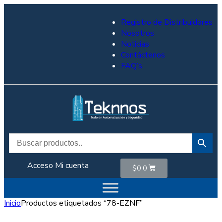
Registro de Distribuidores
Nosotros
Noticias
Contáctenos
FAQ’s
Acceso
Mi cuenta
$
0
0
Inicio
Productos etiquetados “78-EZNF”