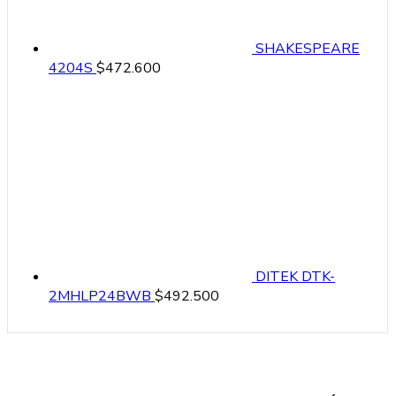
SHAKESPEARE
4204S
$
472.600
DITEK DTK-
2MHLP24BWB
$
492.500